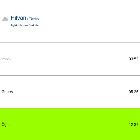
Hilvan
/ Türkiye
Aylık Namaz Vakitleri
İmsak
03:52
Güneş
05:26
Öğle
12:37