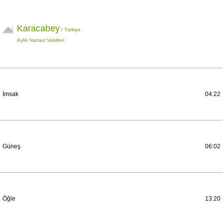
Karacabey
/ Türkiye
Aylık Namaz Vakitleri
İmsak
04:22
Güneş
06:02
Öğle
13:20