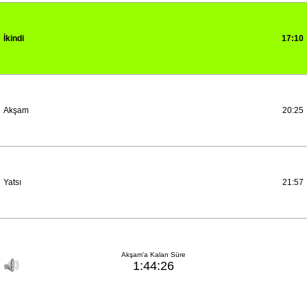
İkindi
17:10
Akşam
20:25
Yatsı
21:57
Akşam'a Kalan Süre
1:44:26