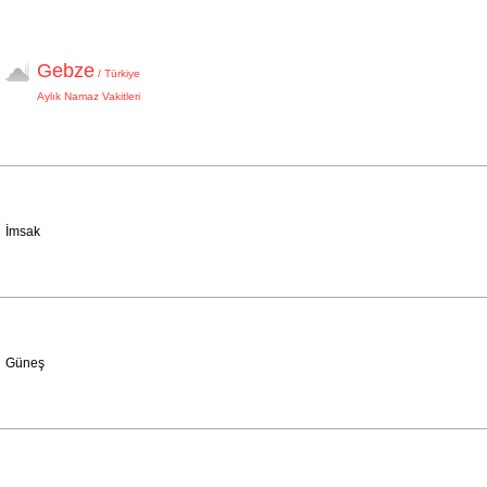
Gebze
/ Türkiye
Aylık Namaz Vakitleri
İmsak
Güneş