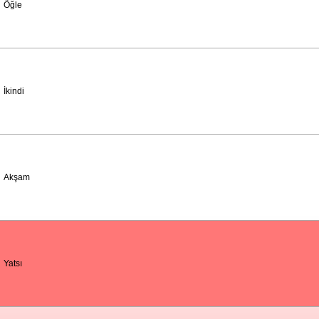
Öğle
İkindi
Akşam
Yatsı