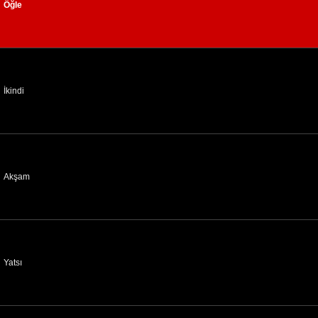
Öğle
İkindi
Akşam
Yatsı