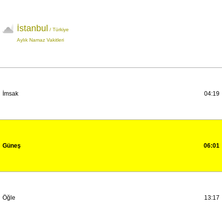
İstanbul
/ Türkiye
Aylık Namaz Vakitleri
İmsak
04:19
Güneş
06:01
Öğle
13:17