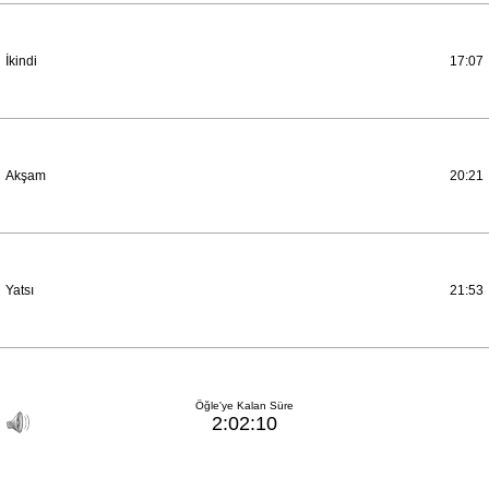
İkindi
17:07
Akşam
20:21
Yatsı
21:53
Öğle'ye Kalan Süre
2:02:10