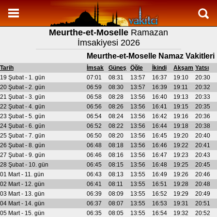
Namaz Vakitleri
Meurthe-et-Moselle
Ramazan
Meurthe-et-Moselle Aylık Namaz Vakitleri
İmsakiyesi 2026
Meurthe-et-Moselle Ramazan imsakiyesi
Meurthe-et-Moselle Namaz Vakitleri
Namaz Nasıl Kılınır?
Tarih
İmsak
Güneş
Öğle
İkindi
Akşam
Yatsı
19 Şubat - 1. gün
07:01
08:31
13:57
16:37
19:10
20:30
Bilgi
20 Şubat - 2. gün
06:59
08:30
13:57
16:39
19:11
20:32
21 Şubat - 3. gün
06:58
08:28
13:56
16:40
19:13
20:33
İletişim
22 Şubat - 4. gün
06:56
08:26
13:56
16:41
19:15
20:35
23 Şubat - 5. gün
06:54
08:24
13:56
16:42
19:16
20:36
24 Şubat - 6. gün
06:52
08:22
13:56
16:44
19:18
20:38
25 Şubat - 7. gün
06:50
08:20
13:56
16:45
19:20
20:40
26 Şubat - 8. gün
06:48
08:18
13:56
16:46
19:22
20:41
27 Şubat - 9. gün
06:46
08:16
13:56
16:47
19:23
20:43
28 Şubat - 10. gün
06:45
08:15
13:56
16:48
19:25
20:45
01 Mart - 11. gün
06:43
08:13
13:55
16:49
19:26
20:46
02 Mart - 12. gün
06:41
08:11
13:55
16:51
19:28
20:48
03 Mart - 13. gün
06:39
08:09
13:55
16:52
19:29
20:49
04 Mart - 14. gün
06:37
08:07
13:55
16:53
19:31
20:51
05 Mart - 15. gün
06:35
08:05
13:55
16:54
19:32
20:52