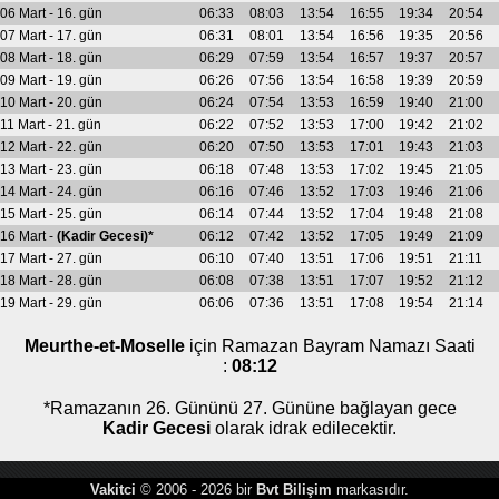
06 Mart - 16. gün
06:33
08:03
13:54
16:55
19:34
20:54
07 Mart - 17. gün
06:31
08:01
13:54
16:56
19:35
20:56
08 Mart - 18. gün
06:29
07:59
13:54
16:57
19:37
20:57
09 Mart - 19. gün
06:26
07:56
13:54
16:58
19:39
20:59
10 Mart - 20. gün
06:24
07:54
13:53
16:59
19:40
21:00
11 Mart - 21. gün
06:22
07:52
13:53
17:00
19:42
21:02
12 Mart - 22. gün
06:20
07:50
13:53
17:01
19:43
21:03
13 Mart - 23. gün
06:18
07:48
13:53
17:02
19:45
21:05
14 Mart - 24. gün
06:16
07:46
13:52
17:03
19:46
21:06
15 Mart - 25. gün
06:14
07:44
13:52
17:04
19:48
21:08
16 Mart -
(Kadir Gecesi)*
06:12
07:42
13:52
17:05
19:49
21:09
17 Mart - 27. gün
06:10
07:40
13:51
17:06
19:51
21:11
18 Mart - 28. gün
06:08
07:38
13:51
17:07
19:52
21:12
19 Mart - 29. gün
06:06
07:36
13:51
17:08
19:54
21:14
Meurthe-et-Moselle
için Ramazan Bayram Namazı Saati
:
08:12
*Ramazanın 26. Gününü 27. Gününe bağlayan gece
Kadir Gecesi
olarak idrak edilecektir.
Vakitci
© 2006 - 2026 bir
Bvt Bilişim
markasıdır.