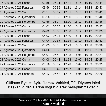
16 Ağustos 2026 Pazar
03:55
05:31
12:31
16:15
19:19
20:44
17 Ağustos 2026 Pazartesi
03:56
05:32
12:31
16:14
19:18
20:43
18 Ağustos 2026 Salı
03:57
05:32
12:31
16:14
19:17
20:41
19 Ağustos 2026 Çarsamba
03:58
05:33
12:30
16:13
19:16
20:40
20 Ağustos 2026 Perşembe
03:59
05:34
12:30
16:13
19:14
20:38
21 Ağustos 2026 Cuma
04:01
05:35
12:30
16:12
19:13
20:37
22 Ağustos 2026 Cumartesi
04:02
05:36
12:30
16:12
19:12
20:35
23 Ağustos 2026 Pazar
04:03
05:37
12:30
16:11
19:10
20:34
24 Ağustos 2026 Pazartesi
04:04
05:37
12:29
16:10
19:09
20:32
25 Ağustos 2026 Salı
04:05
05:38
12:29
16:10
19:08
20:30
26 Ağustos 2026 Çarsamba
04:06
05:39
12:29
16:09
19:06
20:28
27 Ağustos 2026 Perşembe
04:07
05:40
12:28
16:08
19:05
20:27
28 Ağustos 2026 Cuma
04:08
05:41
12:28
16:07
19:04
20:25
29 Ağustos 2026 Cumartesi
04:10
05:42
12:28
16:07
19:02
20:23
30 Ağustos 2026 Pazar
04:11
05:42
12:27
16:06
19:01
20:22
31 Ağustos 2026 Pazartesi
04:12
05:43
12:27
16:05
18:59
20:20
Gülistan Eyaleti Aylık Namaz Vakitleri, TC. Diyanet İşleri
Başkanlığı fetvalarına uygun olarak hesaplanmaktadır.
Vakitci
© 2006 - 2026 bir
Bvt Bilişim
markasıdır.
Namaz Vakitleri