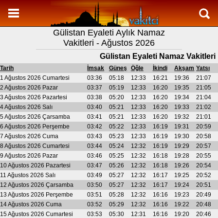
Namaz Vakitleri
Gülistan Eyaleti Aylık Namaz
Gülistan Eyaleti Aylık Namaz Vakitleri
Vakitleri - Ağustos 2026
Gülistan Eyaleti Ramazan imsakiyesi
Gülistan Eyaleti Namaz Vakitleri
Namaz Nasıl Kılınır?
Tarih
İmsak
Güneş
Öğle
İkindi
Akşam
Yatsı
1 Ağustos 2026 Cumartesi
03:36
05:18
12:33
16:21
19:36
21:07
Bilgi
2 Ağustos 2026 Pazar
03:37
05:19
12:33
16:20
19:35
21:05
3 Ağustos 2026 Pazartesi
03:38
05:20
12:33
16:20
19:34
21:04
İletişim
4 Ağustos 2026 Salı
03:40
05:21
12:33
16:20
19:33
21:02
5 Ağustos 2026 Çarsamba
03:41
05:21
12:33
16:20
19:32
21:01
6 Ağustos 2026 Perşembe
03:42
05:22
12:33
16:19
19:31
20:59
7 Ağustos 2026 Cuma
03:43
05:23
12:33
16:19
19:30
20:58
8 Ağustos 2026 Cumartesi
03:44
05:24
12:32
16:19
19:29
20:57
9 Ağustos 2026 Pazar
03:46
05:25
12:32
16:18
19:28
20:55
10 Ağustos 2026 Pazartesi
03:47
05:26
12:32
16:18
19:26
20:54
11 Ağustos 2026 Salı
03:49
05:27
12:32
16:17
19:25
20:52
12 Ağustos 2026 Çarsamba
03:50
05:27
12:32
16:17
19:24
20:51
13 Ağustos 2026 Perşembe
03:51
05:28
12:32
16:16
19:23
20:49
14 Ağustos 2026 Cuma
03:52
05:29
12:32
16:16
19:22
20:48
15 Ağustos 2026 Cumartesi
03:53
05:30
12:31
16:16
19:20
20:46