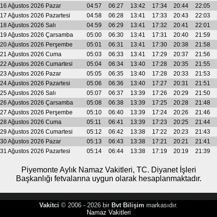
16 Ağustos 2026 Pazar
04:57
06:27
13:42
17:34
20:44
22:05
17 Ağustos 2026 Pazartesi
04:58
06:28
13:41
17:33
20:43
22:03
18 Ağustos 2026 Salı
04:59
06:29
13:41
17:32
20:41
22:01
19 Ağustos 2026 Çarsamba
05:00
06:30
13:41
17:31
20:40
21:59
20 Ağustos 2026 Perşembe
05:01
06:31
13:41
17:30
20:38
21:58
21 Ağustos 2026 Cuma
05:03
06:33
13:41
17:29
20:37
21:56
22 Ağustos 2026 Cumartesi
05:04
06:34
13:40
17:28
20:35
21:55
23 Ağustos 2026 Pazar
05:05
06:35
13:40
17:28
20:33
21:53
24 Ağustos 2026 Pazartesi
05:06
06:36
13:40
17:27
20:31
21:51
25 Ağustos 2026 Salı
05:07
06:37
13:39
17:26
20:29
21:50
26 Ağustos 2026 Çarsamba
05:08
06:38
13:39
17:25
20:28
21:48
27 Ağustos 2026 Perşembe
05:10
06:40
13:39
17:24
20:26
21:46
28 Ağustos 2026 Cuma
05:11
06:41
13:39
17:23
20:25
21:44
29 Ağustos 2026 Cumartesi
05:12
06:42
13:38
17:22
20:23
21:43
30 Ağustos 2026 Pazar
05:13
06:43
13:38
17:21
20:21
21:41
31 Ağustos 2026 Pazartesi
05:14
06:44
13:38
17:19
20:19
21:39
Piyemonte Aylık Namaz Vakitleri, TC. Diyanet İşleri
Başkanlığı fetvalarına uygun olarak hesaplanmaktadır.
Vakitci
© 2006 - 2026 bir
Bvt Bilişim
markasıdır.
Namaz Vakitleri