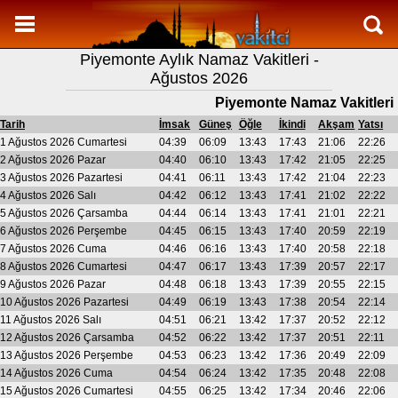
Namaz Vakitleri
Piyemonte Aylık Namaz Vakitleri -
Piyemonte Aylık Namaz Vakitleri
Ağustos 2026
Piyemonte Ramazan imsakiyesi
Piyemonte Namaz Vakitleri
Namaz Nasıl Kılınır?
Tarih
İmsak
Güneş
Öğle
İkindi
Akşam
Yatsı
1 Ağustos 2026 Cumartesi
04:39
06:09
13:43
17:43
21:06
22:26
Bilgi
2 Ağustos 2026 Pazar
04:40
06:10
13:43
17:42
21:05
22:25
3 Ağustos 2026 Pazartesi
04:41
06:11
13:43
17:42
21:04
22:23
İletişim
4 Ağustos 2026 Salı
04:42
06:12
13:43
17:41
21:02
22:22
5 Ağustos 2026 Çarsamba
04:44
06:14
13:43
17:41
21:01
22:21
6 Ağustos 2026 Perşembe
04:45
06:15
13:43
17:40
20:59
22:19
7 Ağustos 2026 Cuma
04:46
06:16
13:43
17:40
20:58
22:18
8 Ağustos 2026 Cumartesi
04:47
06:17
13:43
17:39
20:57
22:17
9 Ağustos 2026 Pazar
04:48
06:18
13:43
17:39
20:55
22:15
10 Ağustos 2026 Pazartesi
04:49
06:19
13:43
17:38
20:54
22:14
11 Ağustos 2026 Salı
04:51
06:21
13:42
17:37
20:52
22:12
12 Ağustos 2026 Çarsamba
04:52
06:22
13:42
17:37
20:51
22:11
13 Ağustos 2026 Perşembe
04:53
06:23
13:42
17:36
20:49
22:09
14 Ağustos 2026 Cuma
04:54
06:24
13:42
17:35
20:48
22:08
15 Ağustos 2026 Cumartesi
04:55
06:25
13:42
17:34
20:46
22:06