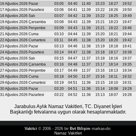
16 Ağustos 2026 Pazar
03:05
04:40
11:40
15:23
18:27
19:52
17 Ağustos 2026 Pazartesi
03:06
04:41
11:39
15:22
18:26
19:50
18 Ağustos 2026 Salı
03:07
04:42
11:39
15:22
18:25
19:49
19 Ağustos 2026 Çarsamba
03:08
04:43
11:39
15:21
18:23
19:47
20 Ağustos 2026 Perşembe
03:09
04:43
11:39
15:21
18:22
19:46
21 Ağustos 2026 Cuma
03:10
04:44
11:39
15:20
18:21
19:44
22 Ağustos 2026 Cumartesi
03:11
04:45
11:38
15:20
18:20
19:42
23 Ağustos 2026 Pazar
03:13
04:46
11:38
15:19
18:18
19:41
24 Ağustos 2026 Pazartesi
03:14
04:47
11:38
15:18
18:17
19:39
25 Ağustos 2026 Salı
03:15
04:47
11:37
15:18
18:16
19:37
26 Ağustos 2026 Çarsamba
03:16
04:48
11:37
15:17
18:14
19:35
27 Ağustos 2026 Perşembe
03:17
04:49
11:37
15:16
18:13
19:34
28 Ağustos 2026 Cuma
03:18
04:50
11:37
15:16
18:11
19:32
29 Ağustos 2026 Cumartesi
03:19
04:51
11:36
15:15
18:10
19:31
30 Ağustos 2026 Pazar
03:20
04:51
11:36
15:14
18:08
19:29
31 Ağustos 2026 Pazartesi
03:22
04:52
11:36
15:13
18:07
19:28
Jarabulus Aylık Namaz Vakitleri, TC. Diyanet İşleri
Başkanlığı fetvalarına uygun olarak hesaplanmaktadır.
Vakitci
© 2006 - 2026 bir
Bvt Bilişim
markasıdır.
Namaz Vakitleri