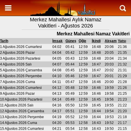
Namaz Vakitleri
Merkez Mahallesi Aylık Namaz
Merkez Mahallesi Aylık Namaz Vakitleri
Vakitleri - Ağustos 2026
Merkez Mahallesi Ramazan imsakiyesi
Merkez Mahallesi Namaz Vakitleri
Namaz Nasıl Kılınır?
Tarih
İmsak
Güneş
Öğle
İkindi
Akşam
Yatsı
1 Ağustos 2026 Cumartesi
04:02
05:41
12:59
16:48
20:06
21:36
Bilgi
2 Ağustos 2026 Pazar
04:04
05:42
12:59
16:48
20:05
21:35
3 Ağustos 2026 Pazartesi
04:05
05:43
12:59
16:48
20:04
21:34
İletişim
4 Ağustos 2026 Salı
04:07
05:44
12:59
16:47
20:03
21:32
5 Ağustos 2026 Çarsamba
04:08
05:45
12:59
16:47
20:02
21:31
6 Ağustos 2026 Perşembe
04:10
05:46
12:59
16:47
20:01
21:29
7 Ağustos 2026 Cuma
04:11
05:47
12:59
16:46
20:00
21:28
8 Ağustos 2026 Cumartesi
04:12
05:48
12:59
16:46
19:59
21:26
9 Ağustos 2026 Pazar
04:13
05:49
12:59
16:46
19:58
21:25
10 Ağustos 2026 Pazartesi
04:14
05:49
12:59
16:45
19:56
21:23
11 Ağustos 2026 Salı
04:16
05:50
12:59
16:45
19:55
21:22
12 Ağustos 2026 Çarsamba
04:17
05:51
12:59
16:44
19:54
21:20
13 Ağustos 2026 Perşembe
04:19
05:52
12:59
16:44
19:53
21:18
14 Ağustos 2026 Cuma
04:20
05:53
12:58
16:43
19:52
21:17
15 Ağustos 2026 Cumartesi
04:21
05:54
12:58
16:43
19:50
21:15