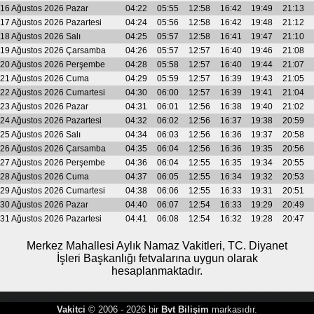
16 Ağustos 2026 Pazar
04:22
05:55
12:58
16:42
19:49
21:13
17 Ağustos 2026 Pazartesi
04:24
05:56
12:58
16:42
19:48
21:12
18 Ağustos 2026 Salı
04:25
05:57
12:58
16:41
19:47
21:10
19 Ağustos 2026 Çarsamba
04:26
05:57
12:57
16:40
19:46
21:08
20 Ağustos 2026 Perşembe
04:28
05:58
12:57
16:40
19:44
21:07
21 Ağustos 2026 Cuma
04:29
05:59
12:57
16:39
19:43
21:05
22 Ağustos 2026 Cumartesi
04:30
06:00
12:57
16:39
19:41
21:04
23 Ağustos 2026 Pazar
04:31
06:01
12:56
16:38
19:40
21:02
24 Ağustos 2026 Pazartesi
04:32
06:02
12:56
16:37
19:38
20:59
25 Ağustos 2026 Salı
04:34
06:03
12:56
16:36
19:37
20:58
26 Ağustos 2026 Çarsamba
04:35
06:04
12:56
16:36
19:35
20:56
27 Ağustos 2026 Perşembe
04:36
06:04
12:55
16:35
19:34
20:55
28 Ağustos 2026 Cuma
04:37
06:05
12:55
16:34
19:32
20:53
29 Ağustos 2026 Cumartesi
04:38
06:06
12:55
16:33
19:31
20:51
30 Ağustos 2026 Pazar
04:40
06:07
12:54
16:33
19:29
20:49
31 Ağustos 2026 Pazartesi
04:41
06:08
12:54
16:32
19:28
20:47
Merkez Mahallesi Aylık Namaz Vakitleri, TC. Diyanet
İşleri Başkanlığı fetvalarına uygun olarak
hesaplanmaktadır.
Vakitci
© 2006 - 2026 bir
Bvt Bilişim
markasıdır.