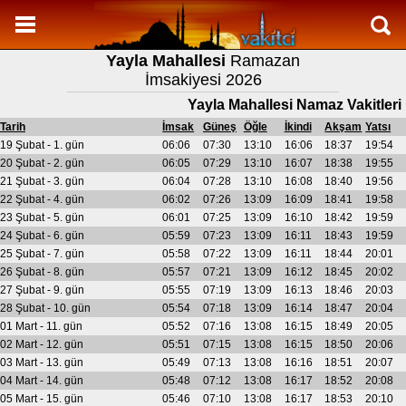
Namaz Vakitleri
Yayla Mahallesi
Ramazan
Yayla Mahallesi Aylık Namaz Vakitleri
İmsakiyesi 2026
Yayla Mahallesi Ramazan imsakiyesi
Yayla Mahallesi Namaz Vakitleri
Namaz Nasıl Kılınır?
Tarih
İmsak
Güneş
Öğle
İkindi
Akşam
Yatsı
19 Şubat - 1. gün
06:06
07:30
13:10
16:06
18:37
19:54
Bilgi
20 Şubat - 2. gün
06:05
07:29
13:10
16:07
18:38
19:55
21 Şubat - 3. gün
06:04
07:28
13:10
16:08
18:40
19:56
İletişim
22 Şubat - 4. gün
06:02
07:26
13:09
16:09
18:41
19:58
23 Şubat - 5. gün
06:01
07:25
13:09
16:10
18:42
19:59
24 Şubat - 6. gün
05:59
07:23
13:09
16:11
18:43
19:59
25 Şubat - 7. gün
05:58
07:22
13:09
16:11
18:44
20:01
26 Şubat - 8. gün
05:57
07:21
13:09
16:12
18:45
20:02
27 Şubat - 9. gün
05:55
07:19
13:09
16:13
18:46
20:03
28 Şubat - 10. gün
05:54
07:18
13:09
16:14
18:47
20:04
01 Mart - 11. gün
05:52
07:16
13:08
16:15
18:49
20:05
02 Mart - 12. gün
05:51
07:15
13:08
16:15
18:50
20:06
03 Mart - 13. gün
05:49
07:13
13:08
16:16
18:51
20:07
04 Mart - 14. gün
05:48
07:12
13:08
16:17
18:52
20:08
05 Mart - 15. gün
05:46
07:10
13:08
16:17
18:53
20:10