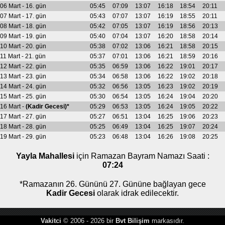
06 Mart - 16. gün
05:45
07:09
13:07
16:18
18:54
20:11
07 Mart - 17. gün
05:43
07:07
13:07
16:19
18:55
20:11
08 Mart - 18. gün
05:42
07:05
13:07
16:19
18:56
20:13
09 Mart - 19. gün
05:40
07:04
13:07
16:20
18:58
20:14
10 Mart - 20. gün
05:38
07:02
13:06
16:21
18:58
20:15
11 Mart - 21. gün
05:37
07:01
13:06
16:21
18:59
20:16
12 Mart - 22. gün
05:35
06:59
13:06
16:22
19:01
20:17
13 Mart - 23. gün
05:34
06:58
13:06
16:22
19:02
20:18
14 Mart - 24. gün
05:32
06:56
13:05
16:23
19:02
20:19
15 Mart - 25. gün
05:30
06:54
13:05
16:24
19:04
20:20
16 Mart -
(Kadir Gecesi)*
05:29
06:53
13:05
16:24
19:05
20:22
17 Mart - 27. gün
05:27
06:51
13:04
16:25
19:06
20:23
18 Mart - 28. gün
05:25
06:49
13:04
16:25
19:07
20:24
19 Mart - 29. gün
05:23
06:48
13:04
16:26
19:08
20:25
Yayla Mahallesi
için Ramazan Bayram Namazı Saati :
07:24
*Ramazanın 26. Gününü 27. Gününe bağlayan gece
Kadir Gecesi
olarak idrak edilecektir.
Vakitci
© 2006 - 2026 bir
Bvt Bilişim
markasıdır.