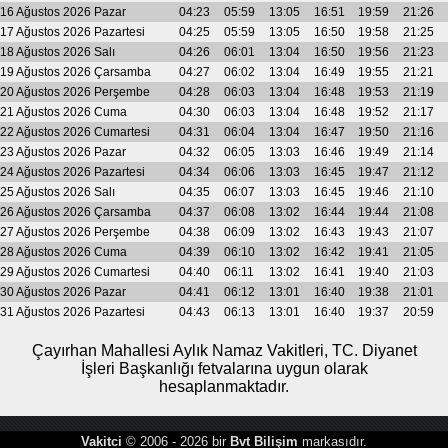
16 Ağustos 2026 Pazar
04:23
05:59
13:05
16:51
19:59
21:26
17 Ağustos 2026 Pazartesi
04:25
05:59
13:05
16:50
19:58
21:25
18 Ağustos 2026 Salı
04:26
06:01
13:04
16:50
19:56
21:23
19 Ağustos 2026 Çarsamba
04:27
06:02
13:04
16:49
19:55
21:21
20 Ağustos 2026 Perşembe
04:28
06:03
13:04
16:48
19:53
21:19
21 Ağustos 2026 Cuma
04:30
06:03
13:04
16:48
19:52
21:17
22 Ağustos 2026 Cumartesi
04:31
06:04
13:04
16:47
19:50
21:16
23 Ağustos 2026 Pazar
04:32
06:05
13:03
16:46
19:49
21:14
24 Ağustos 2026 Pazartesi
04:34
06:06
13:03
16:45
19:47
21:12
25 Ağustos 2026 Salı
04:35
06:07
13:03
16:45
19:46
21:10
26 Ağustos 2026 Çarsamba
04:37
06:08
13:02
16:44
19:44
21:08
27 Ağustos 2026 Perşembe
04:38
06:09
13:02
16:43
19:43
21:07
28 Ağustos 2026 Cuma
04:39
06:10
13:02
16:42
19:41
21:05
29 Ağustos 2026 Cumartesi
04:40
06:11
13:02
16:41
19:40
21:03
30 Ağustos 2026 Pazar
04:41
06:12
13:01
16:40
19:38
21:01
31 Ağustos 2026 Pazartesi
04:43
06:13
13:01
16:40
19:37
20:59
Çayırhan Mahallesi Aylık Namaz Vakitleri, TC. Diyanet
İşleri Başkanlığı fetvalarına uygun olarak
hesaplanmaktadır.
Vakitci
© 2006 - 2026 bir
Bvt Bilişim
markasıdır.