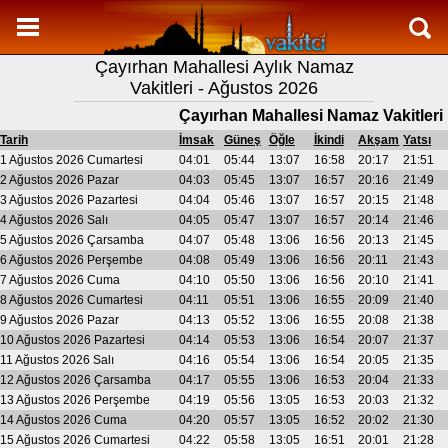
Namaz Vakitleri
Çayırhan Mahallesi Aylık Namaz
Çayırhan Mahallesi Aylık Namaz Vakitleri
Vakitleri - Ağustos 2026
Çayırhan Mahallesi Ramazan imsakiyesi
Çayırhan Mahallesi Namaz Vakitleri
Namaz Nasıl Kılınır?
Tarih
İmsak
Güneş
Öğle
İkindi
Akşam
Yatsı
1 Ağustos 2026 Cumartesi
04:01
05:44
13:07
16:58
20:17
21:51
Bilgi
2 Ağustos 2026 Pazar
04:03
05:45
13:07
16:57
20:16
21:49
3 Ağustos 2026 Pazartesi
04:04
05:46
13:07
16:57
20:15
21:48
İletişim
4 Ağustos 2026 Salı
04:05
05:47
13:07
16:57
20:14
21:46
5 Ağustos 2026 Çarsamba
04:07
05:48
13:06
16:56
20:13
21:45
6 Ağustos 2026 Perşembe
04:08
05:49
13:06
16:56
20:11
21:43
7 Ağustos 2026 Cuma
04:10
05:50
13:06
16:56
20:10
21:41
8 Ağustos 2026 Cumartesi
04:11
05:51
13:06
16:55
20:09
21:40
9 Ağustos 2026 Pazar
04:13
05:52
13:06
16:55
20:08
21:38
10 Ağustos 2026 Pazartesi
04:14
05:53
13:06
16:54
20:07
21:37
11 Ağustos 2026 Salı
04:16
05:54
13:06
16:54
20:05
21:35
12 Ağustos 2026 Çarsamba
04:17
05:55
13:06
16:53
20:04
21:33
13 Ağustos 2026 Perşembe
04:19
05:56
13:05
16:53
20:03
21:32
14 Ağustos 2026 Cuma
04:20
05:57
13:05
16:52
20:02
21:30
15 Ağustos 2026 Cumartesi
04:22
05:58
13:05
16:51
20:01
21:28