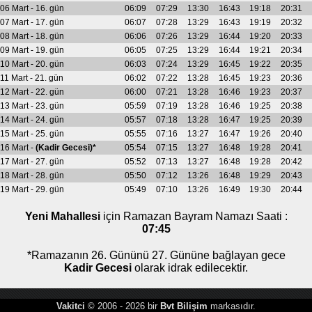
06 Mart - 16. gün
06:09
07:29
13:30
16:43
19:18
20:31
07 Mart - 17. gün
06:07
07:28
13:29
16:43
19:19
20:32
08 Mart - 18. gün
06:06
07:26
13:29
16:44
19:20
20:33
09 Mart - 19. gün
06:05
07:25
13:29
16:44
19:21
20:34
10 Mart - 20. gün
06:03
07:24
13:29
16:45
19:22
20:35
11 Mart - 21. gün
06:02
07:22
13:28
16:45
19:23
20:36
12 Mart - 22. gün
06:00
07:21
13:28
16:46
19:23
20:37
13 Mart - 23. gün
05:59
07:19
13:28
16:46
19:25
20:38
14 Mart - 24. gün
05:57
07:18
13:28
16:47
19:25
20:39
15 Mart - 25. gün
05:55
07:16
13:27
16:47
19:26
20:40
16 Mart -
(Kadir Gecesi)*
05:54
07:15
13:27
16:48
19:28
20:41
17 Mart - 27. gün
05:52
07:13
13:27
16:48
19:28
20:42
18 Mart - 28. gün
05:50
07:12
13:26
16:48
19:29
20:43
19 Mart - 29. gün
05:49
07:10
13:26
16:49
19:30
20:44
Yeni Mahallesi
için Ramazan Bayram Namazı Saati :
07:45
*Ramazanın 26. Gününü 27. Gününe bağlayan gece
Kadir Gecesi
olarak idrak edilecektir.
Vakitci
© 2006 - 2026 bir
Bvt Bilişim
markasıdır.