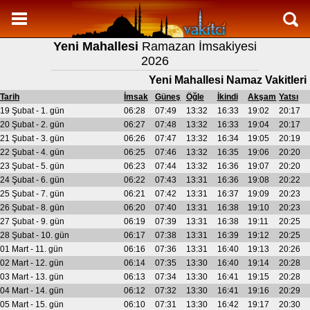
Namaz Vakitleri
Yeni Mahallesi
Ramazan İmsakiyesi
Yeni Mahallesi Aylık Namaz Vakitleri
2026
Yeni Mahallesi Ramazan imsakiyesi
Yeni Mahallesi Namaz Vakitleri
Namaz Nasıl Kılınır?
Tarih
İmsak
Güneş
Öğle
İkindi
Akşam
Yatsı
19 Şubat - 1. gün
06:28
07:49
13:32
16:33
19:02
20:17
Bilgi
20 Şubat - 2. gün
06:27
07:48
13:32
16:33
19:04
20:17
21 Şubat - 3. gün
06:26
07:47
13:32
16:34
19:05
20:19
İletişim
22 Şubat - 4. gün
06:25
07:46
13:32
16:35
19:06
20:20
23 Şubat - 5. gün
06:23
07:44
13:32
16:36
19:07
20:20
24 Şubat - 6. gün
06:22
07:43
13:31
16:36
19:08
20:22
25 Şubat - 7. gün
06:21
07:42
13:31
16:37
19:09
20:23
26 Şubat - 8. gün
06:20
07:40
13:31
16:38
19:10
20:23
27 Şubat - 9. gün
06:19
07:39
13:31
16:38
19:11
20:25
28 Şubat - 10. gün
06:17
07:38
13:31
16:39
19:12
20:25
01 Mart - 11. gün
06:16
07:36
13:31
16:40
19:13
20:26
02 Mart - 12. gün
06:14
07:35
13:30
16:40
19:14
20:28
03 Mart - 13. gün
06:13
07:34
13:30
16:41
19:15
20:28
04 Mart - 14. gün
06:12
07:32
13:30
16:41
19:16
20:29
05 Mart - 15. gün
06:10
07:31
13:30
16:42
19:17
20:30