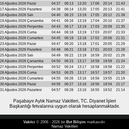
16 Ağustos 2026 Pazar
04:37
06:13
13:20
17:06
20:14
21:43
17 Ağustos 2026 Pazartesi
04:38
06:14
13:20
17:05
20:13
21:41
18 Ağustos 2026 Salı
04:40
06:15
13:19
17:05
20:12
21:39
19 Ağustos 2026 Çarsamba
04:41
06:16
13:19
17:04
20:10
21:37
20 Ağustos 2026 Perşembe
04:43
06:17
13:19
17:03
20:09
21:35
21 Ağustos 2026 Cuma
04:44
06:18
13:19
17:03
20:07
21:33
22 Ağustos 2026 Cumartesi
04:45
06:19
13:18
17:02
20:06
21:31
23 Ağustos 2026 Pazar
04:47
06:20
13:18
17:01
20:05
21:29
24 Ağustos 2026 Pazartesi
04:48
06:21
13:18
17:01
20:03
21:28
25 Ağustos 2026 Salı
04:49
06:22
13:18
16:59
20:02
21:26
26 Ağustos 2026 Çarsamba
04:50
06:23
13:17
16:59
19:59
21:24
27 Ağustos 2026 Perşembe
04:52
06:24
13:17
16:58
19:58
21:22
28 Ağustos 2026 Cuma
04:53
06:25
13:17
16:57
19:57
21:20
29 Ağustos 2026 Cumartesi
04:55
06:26
13:16
16:56
19:55
21:19
30 Ağustos 2026 Pazar
04:56
06:27
13:16
16:56
19:54
21:17
31 Ağustos 2026 Pazartesi
04:57
06:28
13:16
16:55
19:52
21:14
Paşabayır Aylık Namaz Vakitleri, TC. Diyanet İşleri
Başkanlığı fetvalarına uygun olarak hesaplanmaktadır.
Vakitci
© 2006 - 2026 bir
Bvt Bilişim
markasıdır.
Namaz Vakitleri