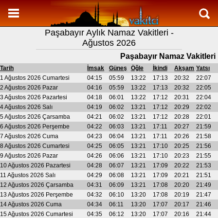
Namaz Vakitleri
Paşabayır Aylık Namaz Vakitleri -
Paşabayır Aylık Namaz Vakitleri
Ağustos 2026
Paşabayır Ramazan imsakiyesi
Paşabayır Namaz Vakitleri
Namaz Nasıl Kılınır?
Tarih
İmsak
Güneş
Öğle
İkindi
Akşam
Yatsı
1 Ağustos 2026 Cumartesi
04:15
05:59
13:22
17:13
20:32
22:07
Bilgi
2 Ağustos 2026 Pazar
04:16
05:59
13:22
17:13
20:32
22:05
3 Ağustos 2026 Pazartesi
04:18
06:01
13:22
17:12
20:31
22:04
İletişim
4 Ağustos 2026 Salı
04:19
06:02
13:21
17:12
20:29
22:02
5 Ağustos 2026 Çarsamba
04:21
06:02
13:21
17:12
20:28
22:01
6 Ağustos 2026 Perşembe
04:22
06:03
13:21
17:11
20:27
21:59
7 Ağustos 2026 Cuma
04:23
06:04
13:21
17:11
20:26
21:58
8 Ağustos 2026 Cumartesi
04:25
06:05
13:21
17:10
20:25
21:56
9 Ağustos 2026 Pazar
04:26
06:06
13:21
17:10
20:23
21:55
10 Ağustos 2026 Pazartesi
04:28
06:07
13:21
17:09
20:22
21:53
11 Ağustos 2026 Salı
04:29
06:08
13:21
17:09
20:21
21:51
12 Ağustos 2026 Çarsamba
04:31
06:09
13:21
17:08
20:20
21:49
13 Ağustos 2026 Perşembe
04:32
06:10
13:20
17:08
20:19
21:47
14 Ağustos 2026 Cuma
04:34
06:11
13:20
17:07
20:17
21:46
15 Ağustos 2026 Cumartesi
04:35
06:12
13:20
17:07
20:16
21:44