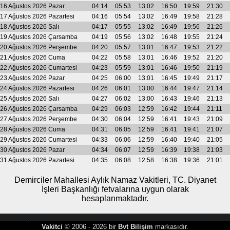
16 Ağustos 2026 Pazar
04:14
05:53
13:02
16:50
19:59
21:30
17 Ağustos 2026 Pazartesi
04:16
05:54
13:02
16:49
19:58
21:28
18 Ağustos 2026 Salı
04:17
05:55
13:02
16:49
19:56
21:26
19 Ağustos 2026 Çarsamba
04:19
05:56
13:02
16:48
19:55
21:24
20 Ağustos 2026 Perşembe
04:20
05:57
13:01
16:47
19:53
21:22
21 Ağustos 2026 Cuma
04:22
05:58
13:01
16:46
19:52
21:20
22 Ağustos 2026 Cumartesi
04:23
05:59
13:01
16:46
19:50
21:19
23 Ağustos 2026 Pazar
04:25
06:00
13:01
16:45
19:49
21:17
24 Ağustos 2026 Pazartesi
04:26
06:01
13:00
16:44
19:47
21:14
25 Ağustos 2026 Salı
04:27
06:02
13:00
16:43
19:46
21:13
26 Ağustos 2026 Çarsamba
04:29
06:03
12:59
16:42
19:44
21:11
27 Ağustos 2026 Perşembe
04:30
06:04
12:59
16:41
19:43
21:09
28 Ağustos 2026 Cuma
04:31
06:05
12:59
16:41
19:41
21:07
29 Ağustos 2026 Cumartesi
04:33
06:06
12:59
16:40
19:40
21:05
30 Ağustos 2026 Pazar
04:34
06:07
12:59
16:39
19:38
21:03
31 Ağustos 2026 Pazartesi
04:35
06:08
12:58
16:38
19:36
21:01
Demirciler Mahallesi Aylık Namaz Vakitleri, TC. Diyanet
İşleri Başkanlığı fetvalarına uygun olarak
hesaplanmaktadır.
Vakitci
© 2006 - 2026 bir
Bvt Bilişim
markasıdır.