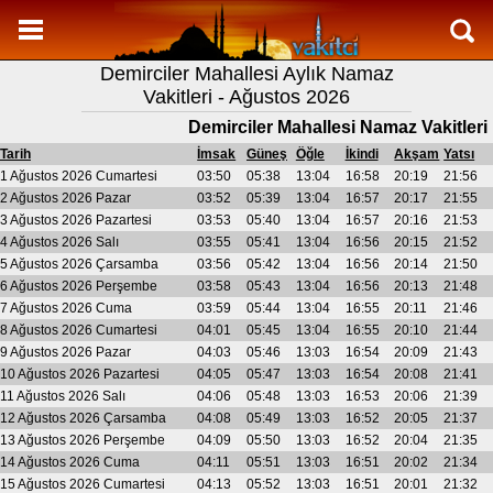
Namaz Vakitleri
Demirciler Mahallesi Aylık Namaz
Demirciler Mahallesi Aylık Namaz Vakitleri
Vakitleri - Ağustos 2026
Demirciler Mahallesi Ramazan imsakiyesi
Demirciler Mahallesi Namaz Vakitleri
Namaz Nasıl Kılınır?
Tarih
İmsak
Güneş
Öğle
İkindi
Akşam
Yatsı
1 Ağustos 2026 Cumartesi
03:50
05:38
13:04
16:58
20:19
21:56
Bilgi
2 Ağustos 2026 Pazar
03:52
05:39
13:04
16:57
20:17
21:55
3 Ağustos 2026 Pazartesi
03:53
05:40
13:04
16:57
20:16
21:53
İletişim
4 Ağustos 2026 Salı
03:55
05:41
13:04
16:56
20:15
21:52
5 Ağustos 2026 Çarsamba
03:56
05:42
13:04
16:56
20:14
21:50
6 Ağustos 2026 Perşembe
03:58
05:43
13:04
16:56
20:13
21:48
7 Ağustos 2026 Cuma
03:59
05:44
13:04
16:55
20:11
21:46
8 Ağustos 2026 Cumartesi
04:01
05:45
13:04
16:55
20:10
21:44
9 Ağustos 2026 Pazar
04:03
05:46
13:03
16:54
20:09
21:43
10 Ağustos 2026 Pazartesi
04:05
05:47
13:03
16:54
20:08
21:41
11 Ağustos 2026 Salı
04:06
05:48
13:03
16:53
20:06
21:39
12 Ağustos 2026 Çarsamba
04:08
05:49
13:03
16:52
20:05
21:37
13 Ağustos 2026 Perşembe
04:09
05:50
13:03
16:52
20:04
21:35
14 Ağustos 2026 Cuma
04:11
05:51
13:03
16:51
20:02
21:34
15 Ağustos 2026 Cumartesi
04:13
05:52
13:03
16:51
20:01
21:32