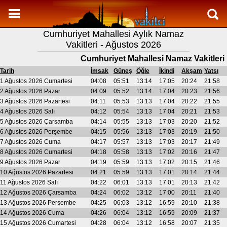
Namaz Vakitleri
Cumhuriyet Mahallesi Aylık Namaz
Cumhuriyet Mahallesi Aylık Namaz Vakitleri
Vakitleri - Ağustos 2026
Cumhuriyet Mahallesi Ramazan imsakiyesi
Cumhuriyet Mahallesi Namaz Vakitleri
Namaz Nasıl Kılınır?
Tarih
İmsak
Güneş
Öğle
İkindi
Akşam
Yatsı
1 Ağustos 2026 Cumartesi
04:08
05:51
13:14
17:05
20:24
21:58
Bilgi
2 Ağustos 2026 Pazar
04:09
05:52
13:14
17:04
20:23
21:56
3 Ağustos 2026 Pazartesi
04:11
05:53
13:13
17:04
20:22
21:55
İletişim
4 Ağustos 2026 Salı
04:12
05:54
13:13
17:04
20:21
21:53
5 Ağustos 2026 Çarsamba
04:14
05:55
13:13
17:03
20:20
21:52
6 Ağustos 2026 Perşembe
04:15
05:56
13:13
17:03
20:19
21:50
7 Ağustos 2026 Cuma
04:17
05:57
13:13
17:03
20:17
21:49
8 Ağustos 2026 Cumartesi
04:18
05:58
13:13
17:02
20:16
21:47
9 Ağustos 2026 Pazar
04:19
05:59
13:13
17:02
20:15
21:46
10 Ağustos 2026 Pazartesi
04:21
05:59
13:13
17:01
20:14
21:44
11 Ağustos 2026 Salı
04:22
06:01
13:13
17:01
20:13
21:42
12 Ağustos 2026 Çarsamba
04:24
06:02
13:12
17:00
20:11
21:40
13 Ağustos 2026 Perşembe
04:25
06:03
13:12
16:59
20:10
21:38
14 Ağustos 2026 Cuma
04:26
06:04
13:12
16:59
20:09
21:37
15 Ağustos 2026 Cumartesi
04:28
06:04
13:12
16:58
20:07
21:35