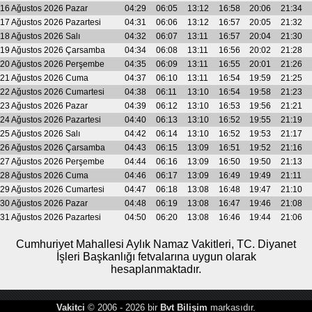
16 Ağustos 2026 Pazar
04:29
06:05
13:12
16:58
20:06
21:34
17 Ağustos 2026 Pazartesi
04:31
06:06
13:12
16:57
20:05
21:32
18 Ağustos 2026 Salı
04:32
06:07
13:11
16:57
20:04
21:30
19 Ağustos 2026 Çarsamba
04:34
06:08
13:11
16:56
20:02
21:28
20 Ağustos 2026 Perşembe
04:35
06:09
13:11
16:55
20:01
21:26
21 Ağustos 2026 Cuma
04:37
06:10
13:11
16:54
19:59
21:25
22 Ağustos 2026 Cumartesi
04:38
06:11
13:10
16:54
19:58
21:23
23 Ağustos 2026 Pazar
04:39
06:12
13:10
16:53
19:56
21:21
24 Ağustos 2026 Pazartesi
04:40
06:13
13:10
16:52
19:55
21:19
25 Ağustos 2026 Salı
04:42
06:14
13:10
16:52
19:53
21:17
26 Ağustos 2026 Çarsamba
04:43
06:15
13:09
16:51
19:52
21:16
27 Ağustos 2026 Perşembe
04:44
06:16
13:09
16:50
19:50
21:13
28 Ağustos 2026 Cuma
04:46
06:17
13:09
16:49
19:49
21:11
29 Ağustos 2026 Cumartesi
04:47
06:18
13:08
16:48
19:47
21:10
30 Ağustos 2026 Pazar
04:48
06:19
13:08
16:47
19:46
21:08
31 Ağustos 2026 Pazartesi
04:50
06:20
13:08
16:46
19:44
21:06
Cumhuriyet Mahallesi Aylık Namaz Vakitleri, TC. Diyanet
İşleri Başkanlığı fetvalarına uygun olarak
hesaplanmaktadır.
Vakitci
© 2006 - 2026 bir
Bvt Bilişim
markasıdır.