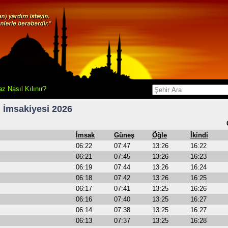
z Nasıl Kılınır?
İmsakiyesi 2026
İmsak
Güneş
Öğle
İkindi
06:22
07:47
13:26
16:22
06:21
07:45
13:26
16:23
06:19
07:44
13:26
16:24
06:18
07:42
13:26
16:25
06:17
07:41
13:25
16:26
06:16
07:40
13:25
16:27
06:14
07:38
13:25
16:27
06:13
07:37
13:25
16:28