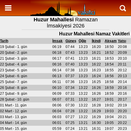
Namaz Vakitleri
Huzur Mahallesi
Ramazan
Huzur Mahallesi Aylık Namaz Vakitleri
İmsakiyesi 2026
Huzur Mahallesi Ramazan imsakiyesi
Huzur Mahallesi Namaz Vakitleri
Namaz Nasıl Kılınır?
Tarih
İmsak
Güneş
Öğle
İkindi
Akşam
Yatsı
19 Şubat - 1. gün
06:19
07:44
13:23
16:20
18:50
20:08
Bilgi
20 Şubat - 2. gün
06:18
07:43
13:23
16:21
18:52
20:09
21 Şubat - 3. gün
06:17
07:41
13:23
16:21
18:53
20:10
İletişim
22 Şubat - 4. gün
06:16
07:40
13:23
16:22
18:54
20:11
23 Şubat - 5. gün
06:14
07:38
13:23
16:23
18:55
20:12
24 Şubat - 6. gün
06:13
07:37
13:23
16:24
18:56
20:13
25 Şubat - 7. gün
06:11
07:36
13:23
16:25
18:58
20:14
26 Şubat - 8. gün
06:10
07:34
13:22
16:26
18:59
20:16
27 Şubat - 9. gün
06:09
07:33
13:22
16:26
18:59
20:16
28 Şubat - 10. gün
06:07
07:31
13:22
16:27
19:01
20:17
01 Mart - 11. gün
06:06
07:30
13:22
16:28
19:02
20:19
02 Mart - 12. gün
06:04
07:28
13:22
16:29
19:03
20:20
03 Mart - 13. gün
06:03
07:27
13:22
16:29
19:04
20:21
04 Mart - 14. gün
06:01
07:25
13:21
16:30
19:05
20:22
05 Mart - 15. gün
05:59
07:24
13:21
16:31
19:07
20:23