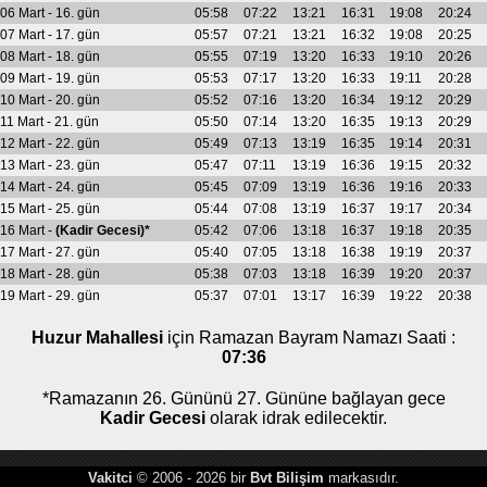
06 Mart - 16. gün
05:58
07:22
13:21
16:31
19:08
20:24
07 Mart - 17. gün
05:57
07:21
13:21
16:32
19:08
20:25
08 Mart - 18. gün
05:55
07:19
13:20
16:33
19:10
20:26
09 Mart - 19. gün
05:53
07:17
13:20
16:33
19:11
20:28
10 Mart - 20. gün
05:52
07:16
13:20
16:34
19:12
20:29
11 Mart - 21. gün
05:50
07:14
13:20
16:35
19:13
20:29
12 Mart - 22. gün
05:49
07:13
13:19
16:35
19:14
20:31
13 Mart - 23. gün
05:47
07:11
13:19
16:36
19:15
20:32
14 Mart - 24. gün
05:45
07:09
13:19
16:36
19:16
20:33
15 Mart - 25. gün
05:44
07:08
13:19
16:37
19:17
20:34
16 Mart -
(Kadir Gecesi)*
05:42
07:06
13:18
16:37
19:18
20:35
17 Mart - 27. gün
05:40
07:05
13:18
16:38
19:19
20:37
18 Mart - 28. gün
05:38
07:03
13:18
16:39
19:20
20:37
19 Mart - 29. gün
05:37
07:01
13:17
16:39
19:22
20:38
Huzur Mahallesi
için Ramazan Bayram Namazı Saati :
07:36
*Ramazanın 26. Gününü 27. Gününe bağlayan gece
Kadir Gecesi
olarak idrak edilecektir.
Vakitci
© 2006 - 2026 bir
Bvt Bilişim
markasıdır.