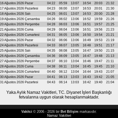
16 Ağustos 2026 Pazar
04:22
05:59
13:07
16:54
20:03
21:32
17 Ağustos 2026 Pazartesi
04:23
06:00
13:07
16:53
20:01
21:30
18 Ağustos 2026 Salı
04:25
06:01
13:07
16:53
20:00
21:28
19 Ağustos 2026 Çarsamba
04:26
06:02
13:06
16:52
19:59
21:26
20 Ağustos 2026 Perşembe
04:28
06:03
13:06
16:51
19:57
21:25
21 Ağustos 2026 Cuma
04:29
06:04
13:06
16:51
19:56
21:23
22 Ağustos 2026 Cumartesi
04:31
06:05
13:06
16:50
19:54
21:21
23 Ağustos 2026 Pazar
04:32
06:06
13:06
16:49
19:53
21:19
24 Ağustos 2026 Pazartesi
04:33
06:07
13:05
16:48
19:51
21:17
25 Ağustos 2026 Salı
04:35
06:08
13:05
16:47
19:50
21:15
26 Ağustos 2026 Çarsamba
04:36
06:09
13:05
16:47
19:48
21:13
27 Ağustos 2026 Perşembe
04:37
06:10
13:04
16:46
19:47
21:11
28 Ağustos 2026 Cuma
04:38
06:11
13:04
16:45
19:45
21:10
29 Ağustos 2026 Cumartesi
04:40
06:12
13:04
16:44
19:43
21:07
30 Ağustos 2026 Pazar
04:41
06:13
13:03
16:43
19:42
21:05
31 Ağustos 2026 Pazartesi
04:43
06:14
13:03
16:42
19:40
21:04
Yaka Aylık Namaz Vakitleri, TC. Diyanet İşleri Başkanlığı
fetvalarına uygun olarak hesaplanmaktadır.
Vakitci
© 2006 - 2026 bir
Bvt Bilişim
markasıdır.
Namaz Vakitleri