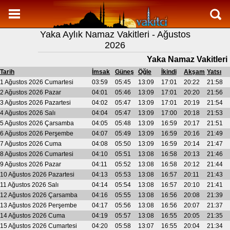
Namaz Vakitleri
Yaka Aylık Namaz Vakitleri - Ağustos
Yaka Aylık Namaz Vakitleri
2026
Yaka Ramazan imsakiyesi
Yaka Namaz Vakitleri
Namaz Nasıl Kılınır?
Tarih
İmsak
Güneş
Öğle
İkindi
Akşam
Yatsı
1 Ağustos 2026 Cumartesi
03:59
05:45
13:09
17:01
20:22
21:58
Bilgi
2 Ağustos 2026 Pazar
04:01
05:46
13:09
17:01
20:20
21:56
3 Ağustos 2026 Pazartesi
04:02
05:47
13:09
17:01
20:19
21:54
İletişim
4 Ağustos 2026 Salı
04:04
05:47
13:09
17:00
20:18
21:53
5 Ağustos 2026 Çarsamba
04:05
05:48
13:09
16:59
20:17
21:51
6 Ağustos 2026 Perşembe
04:07
05:49
13:09
16:59
20:16
21:49
7 Ağustos 2026 Cuma
04:08
05:50
13:09
16:59
20:14
21:47
8 Ağustos 2026 Cumartesi
04:10
05:51
13:08
16:58
20:13
21:46
9 Ağustos 2026 Pazar
04:11
05:52
13:08
16:58
20:12
21:44
10 Ağustos 2026 Pazartesi
04:13
05:53
13:08
16:57
20:11
21:43
11 Ağustos 2026 Salı
04:14
05:54
13:08
16:57
20:10
21:41
12 Ağustos 2026 Çarsamba
04:16
05:55
13:08
16:56
20:08
21:39
13 Ağustos 2026 Perşembe
04:17
05:56
13:08
16:56
20:07
21:37
14 Ağustos 2026 Cuma
04:19
05:57
13:08
16:55
20:05
21:35
15 Ağustos 2026 Cumartesi
04:20
05:58
13:07
16:55
20:04
21:34