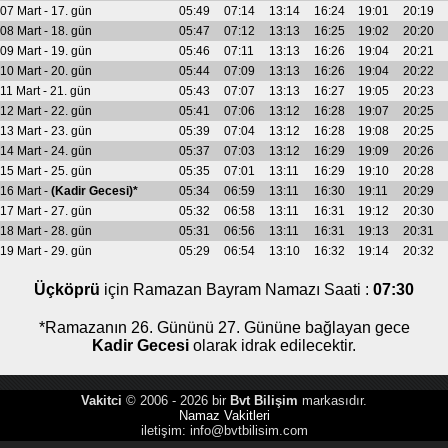
07 Mart - 17. gün
05:49
07:14
13:14
16:24
19:01
20:19
08 Mart - 18. gün
05:47
07:12
13:13
16:25
19:02
20:20
09 Mart - 19. gün
05:46
07:11
13:13
16:26
19:04
20:21
10 Mart - 20. gün
05:44
07:09
13:13
16:26
19:04
20:22
11 Mart - 21. gün
05:43
07:07
13:13
16:27
19:05
20:23
12 Mart - 22. gün
05:41
07:06
13:12
16:28
19:07
20:25
13 Mart - 23. gün
05:39
07:04
13:12
16:28
19:08
20:25
14 Mart - 24. gün
05:37
07:03
13:12
16:29
19:09
20:26
15 Mart - 25. gün
05:35
07:01
13:11
16:29
19:10
20:28
16 Mart -
(Kadir Gecesi)*
05:34
06:59
13:11
16:30
19:11
20:29
17 Mart - 27. gün
05:32
06:58
13:11
16:31
19:12
20:30
18 Mart - 28. gün
05:31
06:56
13:11
16:31
19:13
20:31
19 Mart - 29. gün
05:29
06:54
13:10
16:32
19:14
20:32
Üçköprü
için Ramazan Bayram Namazı Saati :
07:30
*Ramazanın 26. Gününü 27. Gününe bağlayan gece
Kadir Gecesi
olarak idrak edilecektir.
Vakitci
© 2006 - 2026 bir
Bvt Bilişim
markasıdır.
Namaz Vakitleri
iletişim:
info@bvtbilisim.com