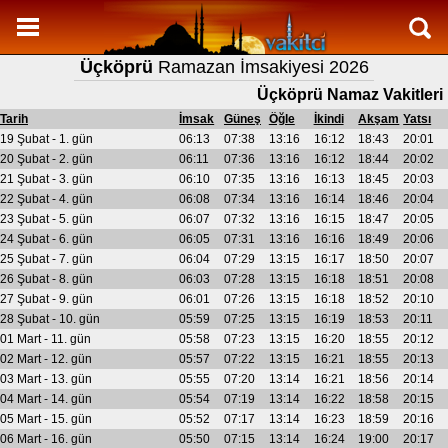
Namaz Vakitleri
Üçköprü
Ramazan İmsakiyesi 2026
Üçköprü Aylık Namaz Vakitleri
Üçköprü Namaz Vakitleri
Üçköprü Ramazan imsakiyesi
Tarih
İmsak
Güneş
Öğle
İkindi
Akşam
Yatsı
Namaz Nasıl Kılınır?
19 Şubat - 1. gün
06:13
07:38
13:16
16:12
18:43
20:01
20 Şubat - 2. gün
06:11
07:36
13:16
16:12
18:44
20:02
Bilgi
21 Şubat - 3. gün
06:10
07:35
13:16
16:13
18:45
20:03
22 Şubat - 4. gün
06:08
07:34
13:16
16:14
18:46
20:04
İletişim
23 Şubat - 5. gün
06:07
07:32
13:16
16:15
18:47
20:05
24 Şubat - 6. gün
06:05
07:31
13:16
16:16
18:49
20:06
25 Şubat - 7. gün
06:04
07:29
13:15
16:17
18:50
20:07
26 Şubat - 8. gün
06:03
07:28
13:15
16:18
18:51
20:08
27 Şubat - 9. gün
06:01
07:26
13:15
16:18
18:52
20:10
28 Şubat - 10. gün
05:59
07:25
13:15
16:19
18:53
20:11
01 Mart - 11. gün
05:58
07:23
13:15
16:20
18:55
20:12
02 Mart - 12. gün
05:57
07:22
13:15
16:21
18:55
20:13
03 Mart - 13. gün
05:55
07:20
13:14
16:21
18:56
20:14
04 Mart - 14. gün
05:54
07:19
13:14
16:22
18:58
20:15
05 Mart - 15. gün
05:52
07:17
13:14
16:23
18:59
20:16
06 Mart - 16. gün
05:50
07:15
13:14
16:24
19:00
20:17