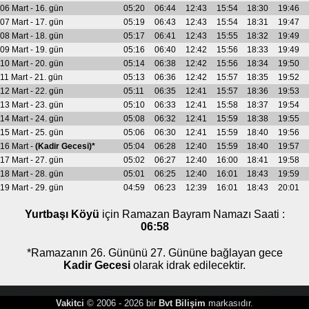
06 Mart - 16. gün
05:20
06:44
12:43
15:54
18:30
19:46
07 Mart - 17. gün
05:19
06:43
12:43
15:54
18:31
19:47
08 Mart - 18. gün
05:17
06:41
12:43
15:55
18:32
19:49
09 Mart - 19. gün
05:16
06:40
12:42
15:56
18:33
19:49
10 Mart - 20. gün
05:14
06:38
12:42
15:56
18:34
19:50
11 Mart - 21. gün
05:13
06:36
12:42
15:57
18:35
19:52
12 Mart - 22. gün
05:11
06:35
12:41
15:57
18:36
19:53
13 Mart - 23. gün
05:10
06:33
12:41
15:58
18:37
19:54
14 Mart - 24. gün
05:08
06:32
12:41
15:59
18:38
19:55
15 Mart - 25. gün
05:06
06:30
12:41
15:59
18:40
19:56
16 Mart -
(Kadir Gecesi)*
05:04
06:28
12:40
15:59
18:40
19:57
17 Mart - 27. gün
05:02
06:27
12:40
16:00
18:41
19:58
18 Mart - 28. gün
05:01
06:25
12:40
16:01
18:43
19:59
19 Mart - 29. gün
04:59
06:23
12:39
16:01
18:43
20:01
Yurtbaşı Köyü
için Ramazan Bayram Namazı Saati :
06:58
*Ramazanın 26. Gününü 27. Gününe bağlayan gece
Kadir Gecesi
olarak idrak edilecektir.
Vakitci
© 2006 - 2026 bir
Bvt Bilişim
markasıdır.