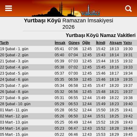
Namaz Vakitleri
Yurtbaşı Köyü
Ramazan İmsakiyesi
Yurtbaşı Köyü Aylık Namaz Vakitleri
2026
Yurtbaşı Köyü Ramazan imsakiyesi
Yurtbaşı Köyü Namaz Vakitleri
Namaz Nasıl Kılınır?
Tarih
İmsak
Güneş
Öğle
İkindi
Akşam
Yatsı
19 Şubat - 1. gün
05:41
07:06
12:45
15:42
18:13
19:30
Bilgi
20 Şubat - 2. gün
05:40
07:04
12:45
15:43
18:14
19:31
21 Şubat - 3. gün
05:39
07:03
12:45
15:44
18:15
19:32
İletişim
22 Şubat - 4. gün
05:38
07:02
12:45
15:45
18:16
19:33
23 Şubat - 5. gün
05:37
07:00
12:45
15:46
18:17
19:34
24 Şubat - 6. gün
05:35
06:59
12:45
15:46
18:19
19:35
25 Şubat - 7. gün
05:34
06:58
12:45
15:47
18:20
19:37
26 Şubat - 8. gün
05:32
06:56
12:45
15:48
18:21
19:37
27 Şubat - 9. gün
05:31
06:55
12:44
15:49
18:22
19:38
28 Şubat - 10. gün
05:29
06:53
12:44
15:49
18:23
19:40
01 Mart - 11. gün
05:28
06:52
12:44
15:50
18:25
19:41
02 Mart - 12. gün
05:26
06:50
12:44
15:51
18:25
19:42
03 Mart - 13. gün
05:25
06:49
12:44
15:52
18:26
19:43
04 Mart - 14. gün
05:23
06:47
12:43
15:52
18:28
19:44
05 Mart - 15. gün
05:22
06:46
12:43
15:53
18:29
19:45