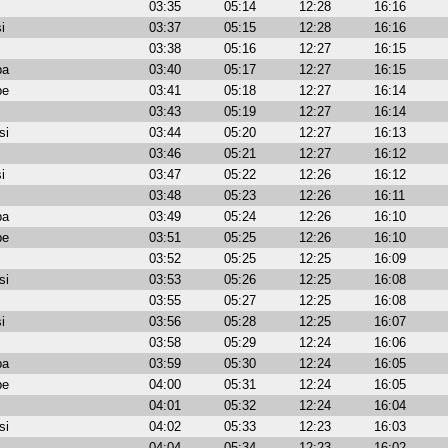
03:35
05:14
12:28
16:16
i
03:37
05:15
12:28
16:16
03:38
05:16
12:27
16:15
ba
03:40
05:17
12:27
16:15
be
03:41
05:18
12:27
16:14
03:43
05:19
12:27
16:14
si
03:44
05:20
12:27
16:13
03:46
05:21
12:27
16:12
i
03:47
05:22
12:26
16:12
03:48
05:23
12:26
16:11
ba
03:49
05:24
12:26
16:10
be
03:51
05:25
12:26
16:10
03:52
05:25
12:25
16:09
si
03:53
05:26
12:25
16:08
03:55
05:27
12:25
16:08
i
03:56
05:28
12:25
16:07
03:58
05:29
12:24
16:06
ba
03:59
05:30
12:24
16:05
be
04:00
05:31
12:24
16:05
04:01
05:32
12:24
16:04
si
04:02
05:33
12:23
16:03
04:04
05:34
12:23
16:02