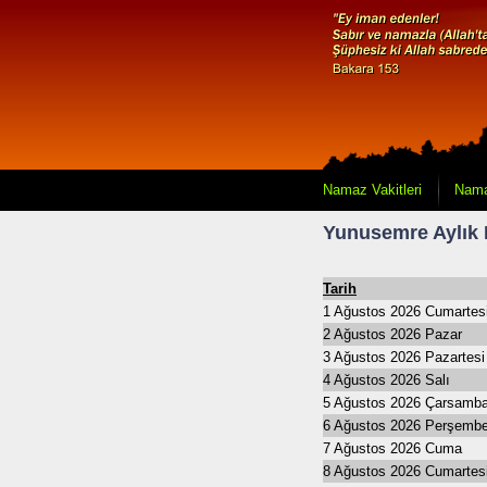
Namaz Vakitleri
Nama
Yunusemre Aylık 
Tarih
1 Ağustos 2026 Cumartes
2 Ağustos 2026 Pazar
3 Ağustos 2026 Pazartesi
4 Ağustos 2026 Salı
5 Ağustos 2026 Çarsamb
6 Ağustos 2026 Perşemb
7 Ağustos 2026 Cuma
8 Ağustos 2026 Cumartes