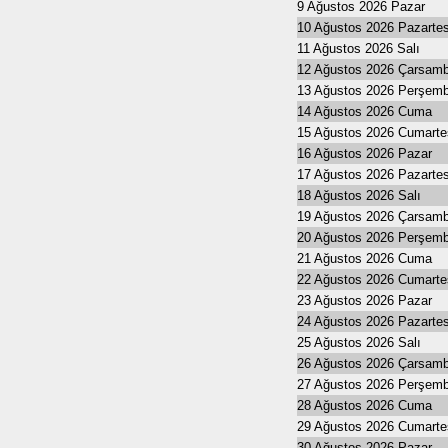
9 Ağustos 2026 Pazar
10 Ağustos 2026 Pazartes
11 Ağustos 2026 Salı
12 Ağustos 2026 Çarsam
13 Ağustos 2026 Perşem
14 Ağustos 2026 Cuma
15 Ağustos 2026 Cumarte
16 Ağustos 2026 Pazar
17 Ağustos 2026 Pazartes
18 Ağustos 2026 Salı
19 Ağustos 2026 Çarsam
20 Ağustos 2026 Perşem
21 Ağustos 2026 Cuma
22 Ağustos 2026 Cumarte
23 Ağustos 2026 Pazar
24 Ağustos 2026 Pazartes
25 Ağustos 2026 Salı
26 Ağustos 2026 Çarsam
27 Ağustos 2026 Perşem
28 Ağustos 2026 Cuma
29 Ağustos 2026 Cumarte
30 Ağustos 2026 Pazar