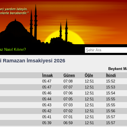
z Nasıl Kılınır?
i
Ramazan İmsakiyesi 2026
Beykent Ma
İmsak
Güneş
Öğle
İkindi
05:47
07:08
12:51
15:52
05:47
07:07
12:51
15:53
05:46
07:06
12:51
15:54
05:44
07:05
12:51
15:55
05:43
07:03
12:51
15:55
05:42
07:02
12:51
15:56
05:41
07:01
12:51
15:57
05:39
06:59
12:51
15:57