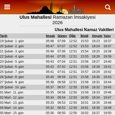
Namaz Vakitleri
Ulus Mahallesi
Ramazan İmsakiyesi
Ulus Mahallesi Aylık Namaz Vakitleri
2026
Ulus Mahallesi Ramazan imsakiyesi
Ulus Mahallesi Namaz Vakitleri
Namaz Nasıl Kılınır?
Tarih
İmsak
Güneş
Öğle
İkindi
Akşam
Yatsı
19 Şubat - 1. gün
05:48
07:09
12:52
15:53
18:23
19:37
Bilgi
20 Şubat - 2. gün
05:47
07:07
12:52
15:53
18:24
19:37
21 Şubat - 3. gün
05:46
07:06
12:51
15:54
18:25
19:38
İletişim
22 Şubat - 4. gün
05:44
07:05
12:51
15:55
18:26
19:39
23 Şubat - 5. gün
05:43
07:04
12:51
15:56
18:27
19:40
24 Şubat - 6. gün
05:42
07:02
12:51
15:56
18:28
19:41
25 Şubat - 7. gün
05:41
07:01
12:51
15:57
18:29
19:42
26 Şubat - 8. gün
05:40
06:59
12:51
15:58
18:30
19:43
27 Şubat - 9. gün
05:38
06:58
12:51
15:58
18:31
19:44
28 Şubat - 10. gün
05:37
06:57
12:50
15:59
18:32
19:45
01 Mart - 11. gün
05:35
06:56
12:50
15:59
18:33
19:46
02 Mart - 12. gün
05:34
06:54
12:50
16:00
18:34
19:47
03 Mart - 13. gün
05:33
06:53
12:50
16:01
18:35
19:48
04 Mart - 14. gün
05:32
06:52
12:50
16:01
18:36
19:49
05 Mart - 15. gün
05:30
06:50
12:50
16:02
18:37
19:50