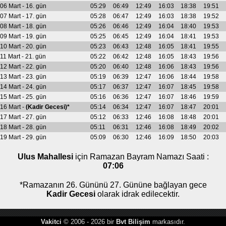
06 Mart - 16. gün
05:29
06:49
12:49
16:03
18:38
19:51
07 Mart - 17. gün
05:28
06:47
12:49
16:03
18:38
19:52
08 Mart - 18. gün
05:26
06:46
12:49
16:04
18:40
19:53
09 Mart - 19. gün
05:25
06:45
12:49
16:04
18:41
19:53
10 Mart - 20. gün
05:23
06:43
12:48
16:05
18:41
19:55
11 Mart - 21. gün
05:22
06:42
12:48
16:05
18:43
19:56
12 Mart - 22. gün
05:20
06:40
12:48
16:06
18:43
19:56
13 Mart - 23. gün
05:19
06:39
12:47
16:06
18:44
19:58
14 Mart - 24. gün
05:17
06:37
12:47
16:07
18:45
19:58
15 Mart - 25. gün
05:16
06:36
12:47
16:07
18:46
19:59
16 Mart -
(Kadir Gecesi)*
05:14
06:34
12:47
16:07
18:47
20:01
17 Mart - 27. gün
05:12
06:33
12:46
16:08
18:48
20:01
18 Mart - 28. gün
05:11
06:31
12:46
16:08
18:49
20:02
19 Mart - 29. gün
05:09
06:30
12:46
16:09
18:50
20:03
Ulus Mahallesi
için Ramazan Bayram Namazı Saati :
07:06
*Ramazanın 26. Gününü 27. Gününe bağlayan gece
Kadir Gecesi
olarak idrak edilecektir.
Vakitci
© 2006 - 2026 bir
Bvt Bilişim
markasıdır.