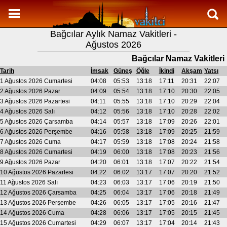
Namaz Vakitleri
Bağcılar Aylık Namaz Vakitleri -
Bağcılar Aylık Namaz Vakitleri
Ağustos 2026
Bağcılar Ramazan imsakiyesi
Bağcılar Namaz Vakitleri
Namaz Nasıl Kılınır?
Tarih
İmsak
Güneş
Öğle
İkindi
Akşam
Yatsı
1 Ağustos 2026 Cumartesi
04:08
05:53
13:18
17:11
20:31
22:07
Bilgi
2 Ağustos 2026 Pazar
04:09
05:54
13:18
17:10
20:30
22:05
3 Ağustos 2026 Pazartesi
04:11
05:55
13:18
17:10
20:29
22:04
İletişim
4 Ağustos 2026 Salı
04:12
05:56
13:18
17:10
20:28
22:02
5 Ağustos 2026 Çarsamba
04:14
05:57
13:18
17:09
20:26
22:01
6 Ağustos 2026 Perşembe
04:16
05:58
13:18
17:09
20:25
21:59
7 Ağustos 2026 Cuma
04:17
05:59
13:18
17:08
20:24
21:58
8 Ağustos 2026 Cumartesi
04:19
06:00
13:18
17:08
20:23
21:56
9 Ağustos 2026 Pazar
04:20
06:01
13:18
17:07
20:22
21:54
10 Ağustos 2026 Pazartesi
04:22
06:02
13:17
17:07
20:20
21:52
11 Ağustos 2026 Salı
04:23
06:03
13:17
17:06
20:19
21:50
12 Ağustos 2026 Çarsamba
04:25
06:04
13:17
17:06
20:18
21:49
13 Ağustos 2026 Perşembe
04:26
06:05
13:17
17:05
20:16
21:47
14 Ağustos 2026 Cuma
04:28
06:06
13:17
17:05
20:15
21:45
15 Ağustos 2026 Cumartesi
04:29
06:07
13:17
17:04
20:14
21:43