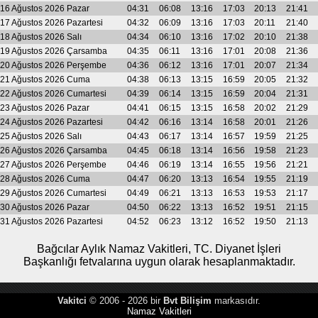
16 Ağustos 2026 Pazar
04:31
06:08
13:16
17:03
20:13
21:41
17 Ağustos 2026 Pazartesi
04:32
06:09
13:16
17:03
20:11
21:40
18 Ağustos 2026 Salı
04:34
06:10
13:16
17:02
20:10
21:38
19 Ağustos 2026 Çarsamba
04:35
06:11
13:16
17:01
20:08
21:36
20 Ağustos 2026 Perşembe
04:36
06:12
13:16
17:01
20:07
21:34
21 Ağustos 2026 Cuma
04:38
06:13
13:15
16:59
20:05
21:32
22 Ağustos 2026 Cumartesi
04:39
06:14
13:15
16:59
20:04
21:31
23 Ağustos 2026 Pazar
04:41
06:15
13:15
16:58
20:02
21:29
24 Ağustos 2026 Pazartesi
04:42
06:16
13:14
16:58
20:01
21:26
25 Ağustos 2026 Salı
04:43
06:17
13:14
16:57
19:59
21:25
26 Ağustos 2026 Çarsamba
04:45
06:18
13:14
16:56
19:58
21:23
27 Ağustos 2026 Perşembe
04:46
06:19
13:14
16:55
19:56
21:21
28 Ağustos 2026 Cuma
04:47
06:20
13:13
16:54
19:55
21:19
29 Ağustos 2026 Cumartesi
04:49
06:21
13:13
16:53
19:53
21:17
30 Ağustos 2026 Pazar
04:50
06:22
13:13
16:52
19:51
21:15
31 Ağustos 2026 Pazartesi
04:52
06:23
13:12
16:52
19:50
21:13
Bağcılar Aylık Namaz Vakitleri, TC. Diyanet İşleri
Başkanlığı fetvalarına uygun olarak hesaplanmaktadır.
Vakitci
© 2006 - 2026 bir
Bvt Bilişim
markasıdır.
Namaz Vakitleri