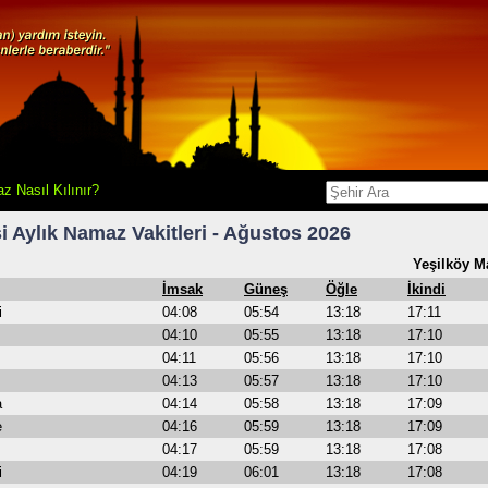
z Nasıl Kılınır?
i Aylık Namaz Vakitleri - Ağustos 2026
Yeşilköy M
İmsak
Güneş
Öğle
İkindi
i
04:08
05:54
13:18
17:11
04:10
05:55
13:18
17:10
04:11
05:56
13:18
17:10
04:13
05:57
13:18
17:10
a
04:14
05:58
13:18
17:09
e
04:16
05:59
13:18
17:09
04:17
05:59
13:18
17:08
i
04:19
06:01
13:18
17:08