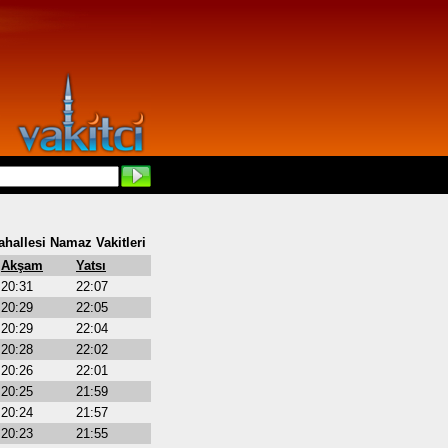
ahallesi Namaz Vakitleri
Akşam
Yatsı
20:31
22:07
20:29
22:05
20:29
22:04
20:28
22:02
20:26
22:01
20:25
21:59
20:24
21:57
20:23
21:55