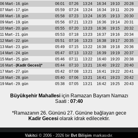
06 Mart - 16. gün
06:01
07:26
13:24
16:34
19:10
20:28
07 Mart - 17. gün
05:59
07:24
13:24
16:34
19:11
20:29
08 Mart - 18. gün
05:58
07:23
13:24
16:35
19:13
20:30
09 Mart - 19. gün
05:56
07:21
13:23
16:36
19:14
20:31
10 Mart - 20. gün
05:55
07:20
13:23
16:36
19:15
20:32
11 Mart - 21. gün
05:53
07:18
13:23
16:37
19:16
20:34
12 Mart - 22. gün
05:51
07:16
13:23
16:38
19:17
20:35
13 Mart - 23. gün
05:49
07:15
13:22
16:38
19:18
20:36
14 Mart - 24. gün
05:47
07:13
13:22
16:39
19:19
20:37
15 Mart - 25. gün
05:46
07:11
13:22
16:40
19:20
20:38
16 Mart -
(Kadir Gecesi)*
05:44
07:10
13:21
16:40
19:22
20:40
17 Mart - 27. gün
05:42
07:08
13:21
16:41
19:22
20:41
18 Mart - 28. gün
05:40
07:06
13:21
16:41
19:23
20:42
19 Mart - 29. gün
05:38
07:05
13:21
16:42
19:25
20:43
Büyükşehir Mahallesi
için Ramazan Bayram Namazı
Saati :
07:40
*Ramazanın 26. Gününü 27. Gününe bağlayan gece
Kadir Gecesi
olarak idrak edilecektir.
Vakitci
© 2006 - 2026 bir
Bvt Bilişim
markasıdır.