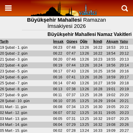
Namaz Vakitleri
Büyükşehir Mahallesi
Ramazan
Büyükşehir Mahallesi Aylık Namaz Vakitleri
İmsakiyesi 2026
Büyükşehir Mahallesi Ramazan imsakiyesi
Büyükşehir Mahallesi Namaz Vakitleri
Namaz Nasıl Kılınır?
Tarih
İmsak
Güneş
Öğle
İkindi
Akşam
Yatsı
19 Şubat - 1. gün
06:23
07:48
13:26
16:22
18:53
20:11
Bilgi
20 Şubat - 2. gün
06:22
07:47
13:26
16:22
18:54
20:12
21 Şubat - 3. gün
06:20
07:46
13:26
16:23
18:55
20:13
İletişim
22 Şubat - 4. gün
06:19
07:44
13:26
16:24
18:56
20:14
23 Şubat - 5. gün
06:17
07:43
13:26
16:25
18:58
20:16
24 Şubat - 6. gün
06:16
07:41
13:26
16:26
18:59
20:17
25 Şubat - 7. gün
06:14
07:40
13:26
16:27
18:59
20:18
26 Şubat - 8. gün
06:13
07:38
13:26
16:28
19:01
20:19
27 Şubat - 9. gün
06:11
07:37
13:25
16:28
19:02
20:20
28 Şubat - 10. gün
06:10
07:35
13:25
16:29
19:04
20:21
01 Mart - 11. gün
06:08
07:34
13:25
16:30
19:05
20:22
02 Mart - 12. gün
06:07
07:32
13:25
16:31
19:05
20:23
03 Mart - 13. gün
06:05
07:31
13:25
16:32
19:07
20:25
04 Mart - 14. gün
06:04
07:29
13:25
16:32
19:08
20:26
05 Mart - 15. gün
06:02
07:28
13:24
16:33
19:09
20:27