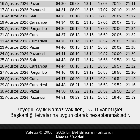
16 Ağustos 2026 Pazar
04:30
06:08
13:16
17:03
20:12
21:41
17 Ağustos 2026 Pazartesi
04:31
06:09
13:16
17:02
20:10
21:39
18 Ağustos 2026 Salı
04:33
06:10
13:15
17:01
20:09
21:37
19 Ağustos 2026 Çarsamba
04:34
06:11
13:15
17:01
20:07
21:35
20 Ağustos 2026 Perşembe
04:36
06:12
13:15
17:00
20:06
21:34
21 Ağustos 2026 Cuma
04:37
06:13
13:15
16:59
20:05
21:32
22 Ağustos 2026 Cumartesi
04:38
06:14
13:14
16:59
20:03
21:30
23 Ağustos 2026 Pazar
04:40
06:15
13:14
16:58
20:02
21:28
24 Ağustos 2026 Pazartesi
04:41
06:16
13:14
16:57
20:00
21:26
25 Ağustos 2026 Salı
04:43
06:17
13:14
16:56
19:58
21:24
26 Ağustos 2026 Çarsamba
04:44
06:18
13:13
16:55
19:57
21:22
27 Ağustos 2026 Perşembe
04:46
06:19
13:13
16:55
19:55
21:20
28 Ağustos 2026 Cuma
04:47
06:20
13:13
16:54
19:54
21:19
29 Ağustos 2026 Cumartesi
04:48
06:21
13:12
16:53
19:52
21:16
30 Ağustos 2026 Pazar
04:50
06:22
13:12
16:52
19:50
21:14
31 Ağustos 2026 Pazartesi
04:51
06:23
13:12
16:51
19:49
21:13
Beyoğlu Aylık Namaz Vakitleri, TC. Diyanet İşleri
Başkanlığı fetvalarına uygun olarak hesaplanmaktadır.
Vakitci
© 2006 - 2026 bir
Bvt Bilişim
markasıdır.
Namaz Vakitleri