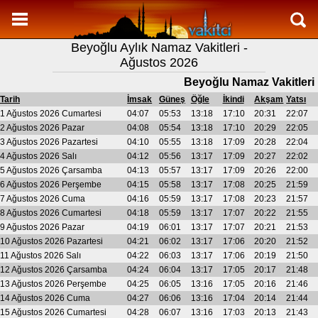
Namaz Vakitleri
Beyoğlu Aylık Namaz Vakitleri -
Beyoğlu Aylık Namaz Vakitleri
Ağustos 2026
Beyoğlu Ramazan imsakiyesi
Beyoğlu Namaz Vakitleri
Namaz Nasıl Kılınır?
Tarih
İmsak
Güneş
Öğle
İkindi
Akşam
Yatsı
1 Ağustos 2026 Cumartesi
04:07
05:53
13:18
17:10
20:31
22:07
Bilgi
2 Ağustos 2026 Pazar
04:08
05:54
13:18
17:10
20:29
22:05
3 Ağustos 2026 Pazartesi
04:10
05:55
13:18
17:09
20:28
22:04
İletişim
4 Ağustos 2026 Salı
04:12
05:56
13:17
17:09
20:27
22:02
5 Ağustos 2026 Çarsamba
04:13
05:57
13:17
17:09
20:26
22:00
6 Ağustos 2026 Perşembe
04:15
05:58
13:17
17:08
20:25
21:59
7 Ağustos 2026 Cuma
04:16
05:59
13:17
17:08
20:23
21:57
8 Ağustos 2026 Cumartesi
04:18
05:59
13:17
17:07
20:22
21:55
9 Ağustos 2026 Pazar
04:19
06:01
13:17
17:07
20:21
21:53
10 Ağustos 2026 Pazartesi
04:21
06:02
13:17
17:06
20:20
21:52
11 Ağustos 2026 Salı
04:22
06:03
13:17
17:06
20:19
21:50
12 Ağustos 2026 Çarsamba
04:24
06:04
13:17
17:05
20:17
21:48
13 Ağustos 2026 Perşembe
04:25
06:05
13:16
17:05
20:16
21:46
14 Ağustos 2026 Cuma
04:27
06:06
13:16
17:04
20:14
21:44
15 Ağustos 2026 Cumartesi
04:28
06:07
13:16
17:03
20:13
21:43