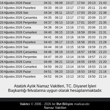
16 Ağustos 2026 Pazar
04:31
06:09
13:17
17:04
20:13
21:43
17 Ağustos 2026 Pazartesi
04:33
06:10
13:17
17:03
20:11
21:40
18 Ağustos 2026 Salı
04:34
06:11
13:17
17:03
20:10
21:38
19 Ağustos 2026 Çarsamba
04:35
06:12
13:17
17:02
20:09
21:37
20 Ağustos 2026 Perşembe
04:37
06:13
13:16
17:01
20:07
21:35
21 Ağustos 2026 Cuma
04:38
06:14
13:16
17:01
20:06
21:33
22 Ağustos 2026 Cumartesi
04:40
06:15
13:16
16:59
20:04
21:31
23 Ağustos 2026 Pazar
04:41
06:16
13:16
16:59
20:03
21:29
24 Ağustos 2026 Pazartesi
04:43
06:17
13:15
16:58
20:01
21:28
25 Ağustos 2026 Salı
04:44
06:18
13:15
16:58
19:59
21:25
26 Ağustos 2026 Çarsamba
04:46
06:19
13:15
16:57
19:58
21:23
27 Ağustos 2026 Perşembe
04:47
06:20
13:14
16:56
19:57
21:22
28 Ağustos 2026 Cuma
04:49
06:21
13:14
16:55
19:55
21:20
29 Ağustos 2026 Cumartesi
04:50
06:22
13:14
16:54
19:53
21:18
30 Ağustos 2026 Pazar
04:51
06:23
13:13
16:53
19:52
21:16
31 Ağustos 2026 Pazartesi
04:52
06:24
13:13
16:52
19:50
21:14
Atatürk Aylık Namaz Vakitleri, TC. Diyanet İşleri
Başkanlığı fetvalarına uygun olarak hesaplanmaktadır.
Vakitci
© 2006 - 2026 bir
Bvt Bilişim
markasıdır.
Namaz Vakitleri