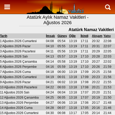
Namaz Vakitleri
Atatürk Aylık Namaz Vakitleri -
Atatürk Aylık Namaz Vakitleri
Ağustos 2026
Atatürk Ramazan imsakiyesi
Atatürk Namaz Vakitleri
Namaz Nasıl Kılınır?
Tarih
İmsak
Güneş
Öğle
İkindi
Akşam
Yatsı
1 Ağustos 2026 Cumartesi
04:08
05:54
13:19
17:11
20:32
22:08
Bilgi
2 Ağustos 2026 Pazar
04:10
05:55
13:19
17:11
20:31
22:07
3 Ağustos 2026 Pazartesi
04:11
05:56
13:19
17:11
20:29
22:05
İletişim
4 Ağustos 2026 Salı
04:13
05:57
13:19
17:10
20:28
22:03
5 Ağustos 2026 Çarsamba
04:14
05:58
13:19
17:10
20:27
22:02
6 Ağustos 2026 Perşembe
04:16
05:59
13:19
17:10
20:26
21:59
7 Ağustos 2026 Cuma
04:18
06:00
13:19
17:09
20:25
21:58
8 Ağustos 2026 Cumartesi
04:19
06:01
13:18
17:09
20:23
21:56
9 Ağustos 2026 Pazar
04:21
06:02
13:18
17:08
20:22
21:55
10 Ağustos 2026 Pazartesi
04:22
06:03
13:18
17:08
20:21
21:53
11 Ağustos 2026 Salı
04:24
06:04
13:18
17:07
20:20
21:51
12 Ağustos 2026 Çarsamba
04:25
06:05
13:18
17:07
20:19
21:50
13 Ağustos 2026 Perşembe
04:27
06:06
13:18
17:06
20:17
21:48
14 Ağustos 2026 Cuma
04:28
06:07
13:18
17:05
20:16
21:46
15 Ağustos 2026 Cumartesi
04:30
06:08
13:17
17:05
20:14
21:44