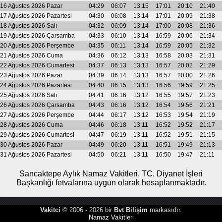
16 Ağustos 2026 Pazar
04:29
06:07
13:15
17:01
20:10
21:40
17 Ağustos 2026 Pazartesi
04:30
06:08
13:14
17:01
20:09
21:38
18 Ağustos 2026 Salı
04:32
06:09
13:14
17:00
20:08
21:36
19 Ağustos 2026 Çarsamba
04:33
06:10
13:14
16:59
20:06
21:34
20 Ağustos 2026 Perşembe
04:35
06:11
13:14
16:59
20:05
21:32
21 Ağustos 2026 Cuma
04:36
06:12
13:13
16:58
20:03
21:31
22 Ağustos 2026 Cumartesi
04:37
06:13
13:13
16:57
20:02
21:29
23 Ağustos 2026 Pazar
04:39
06:14
13:13
16:57
20:00
21:26
24 Ağustos 2026 Pazartesi
04:40
06:15
13:13
16:56
19:59
21:25
25 Ağustos 2026 Salı
04:41
06:16
13:12
16:55
19:57
21:23
26 Ağustos 2026 Çarsamba
04:43
06:16
13:12
16:54
19:56
21:21
27 Ağustos 2026 Perşembe
04:44
06:17
13:12
16:53
19:54
21:19
28 Ağustos 2026 Cuma
04:46
06:18
13:11
16:52
19:52
21:17
29 Ağustos 2026 Cumartesi
04:47
06:19
13:11
16:52
19:51
21:15
30 Ağustos 2026 Pazar
04:49
06:20
13:11
16:51
19:49
21:13
31 Ağustos 2026 Pazartesi
04:50
06:21
13:11
16:50
19:47
21:11
Sancaktepe Aylık Namaz Vakitleri, TC. Diyanet İşleri
Başkanlığı fetvalarına uygun olarak hesaplanmaktadır.
Vakitci
© 2006 - 2026 bir
Bvt Bilişim
markasıdır.
Namaz Vakitleri