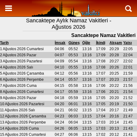
Namaz Vakitleri
Sancaktepe Aylık Namaz Vakitleri -
Sancaktepe Aylık Namaz Vakitleri
Ağustos 2026
Sancaktepe Ramazan imsakiyesi
Sancaktepe Namaz Vakitleri
Namaz Nasıl Kılınır?
Tarih
İmsak
Güneş
Öğle
İkindi
Akşam
Yatsı
1 Ağustos 2026 Cumartesi
04:06
05:52
13:16
17:09
20:29
22:05
Bilgi
2 Ağustos 2026 Pazar
04:07
05:53
13:16
17:09
20:28
22:04
3 Ağustos 2026 Pazartesi
04:09
05:54
13:16
17:08
20:27
22:02
İletişim
4 Ağustos 2026 Salı
04:10
05:55
13:16
17:08
20:26
22:01
5 Ağustos 2026 Çarsamba
04:12
05:56
13:16
17:07
20:25
21:59
6 Ağustos 2026 Perşembe
04:14
05:57
13:16
17:07
20:23
21:57
7 Ağustos 2026 Cuma
04:15
05:58
13:16
17:06
20:22
21:56
8 Ağustos 2026 Cumartesi
04:17
05:59
13:16
17:06
20:21
21:54
9 Ağustos 2026 Pazar
04:18
05:59
13:16
17:05
20:20
21:52
10 Ağustos 2026 Pazartesi
04:20
06:01
13:16
17:05
20:19
21:50
11 Ağustos 2026 Salı
04:21
06:02
13:15
17:04
20:17
21:49
12 Ağustos 2026 Çarsamba
04:23
06:03
13:15
17:04
20:16
21:47
13 Ağustos 2026 Perşembe
04:24
06:04
13:15
17:03
20:14
21:45
14 Ağustos 2026 Cuma
04:26
06:05
13:15
17:03
20:13
21:43
15 Ağustos 2026 Cumartesi
04:27
06:06
13:15
17:02
20:12
21:41