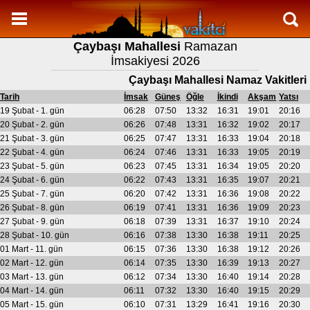
Namaz Vakitleri
Çaybaşı Mahallesi
Ramazan
Çaybaşı Mahallesi Aylık Namaz Vakitleri
İmsakiyesi 2026
Çaybaşı Mahallesi Ramazan imsakiyesi
Çaybaşı Mahallesi Namaz Vakitleri
Namaz Nasıl Kılınır?
Tarih
İmsak
Güneş
Öğle
İkindi
Akşam
Yatsı
19 Şubat - 1. gün
06:28
07:50
13:32
16:31
19:01
20:16
Bilgi
20 Şubat - 2. gün
06:26
07:48
13:31
16:32
19:02
20:17
21 Şubat - 3. gün
06:25
07:47
13:31
16:33
19:04
20:18
İletişim
22 Şubat - 4. gün
06:24
07:46
13:31
16:33
19:05
20:19
23 Şubat - 5. gün
06:23
07:45
13:31
16:34
19:05
20:20
24 Şubat - 6. gün
06:22
07:43
13:31
16:35
19:07
20:21
25 Şubat - 7. gün
06:20
07:42
13:31
16:36
19:08
20:22
26 Şubat - 8. gün
06:19
07:41
13:31
16:36
19:09
20:23
27 Şubat - 9. gün
06:18
07:39
13:31
16:37
19:10
20:24
28 Şubat - 10. gün
06:16
07:38
13:30
16:38
19:11
20:25
01 Mart - 11. gün
06:15
07:36
13:30
16:38
19:12
20:26
02 Mart - 12. gün
06:14
07:35
13:30
16:39
19:13
20:27
03 Mart - 13. gün
06:12
07:34
13:30
16:40
19:14
20:28
04 Mart - 14. gün
06:11
07:32
13:30
16:40
19:15
20:29
05 Mart - 15. gün
06:10
07:31
13:29
16:41
19:16
20:30