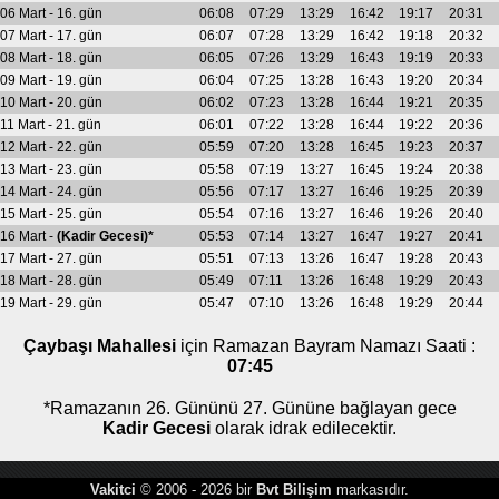
06 Mart - 16. gün
06:08
07:29
13:29
16:42
19:17
20:31
07 Mart - 17. gün
06:07
07:28
13:29
16:42
19:18
20:32
08 Mart - 18. gün
06:05
07:26
13:29
16:43
19:19
20:33
09 Mart - 19. gün
06:04
07:25
13:28
16:43
19:20
20:34
10 Mart - 20. gün
06:02
07:23
13:28
16:44
19:21
20:35
11 Mart - 21. gün
06:01
07:22
13:28
16:44
19:22
20:36
12 Mart - 22. gün
05:59
07:20
13:28
16:45
19:23
20:37
13 Mart - 23. gün
05:58
07:19
13:27
16:45
19:24
20:38
14 Mart - 24. gün
05:56
07:17
13:27
16:46
19:25
20:39
15 Mart - 25. gün
05:54
07:16
13:27
16:46
19:26
20:40
16 Mart -
(Kadir Gecesi)*
05:53
07:14
13:27
16:47
19:27
20:41
17 Mart - 27. gün
05:51
07:13
13:26
16:47
19:28
20:43
18 Mart - 28. gün
05:49
07:11
13:26
16:48
19:29
20:43
19 Mart - 29. gün
05:47
07:10
13:26
16:48
19:29
20:44
Çaybaşı Mahallesi
için Ramazan Bayram Namazı Saati :
07:45
*Ramazanın 26. Gününü 27. Gününe bağlayan gece
Kadir Gecesi
olarak idrak edilecektir.
Vakitci
© 2006 - 2026 bir
Bvt Bilişim
markasıdır.