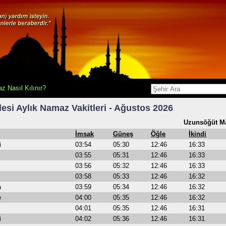
z Nasıl Kılınır?
si Aylık Namaz Vakitleri - Ağustos 2026
Uzunsöğüt Ma
İmsak
Güneş
Öğle
İkindi
i
03:54
05:30
12:46
16:33
03:55
05:31
12:46
16:33
03:56
05:32
12:46
16:33
03:58
05:33
12:46
16:32
a
03:59
05:34
12:46
16:32
e
04:00
05:35
12:46
16:32
04:01
05:35
12:46
16:31
i
04:02
05:36
12:46
16:31