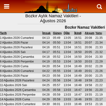
Namaz Vakitleri
Bozkır Aylık Namaz Vakitleri -
Bozkır Aylık Namaz Vakitleri
Ağustos 2026
Bozkır Ramazan imsakiyesi
Bozkır Namaz Vakitleri
Namaz Nasıl Kılınır?
Tarih
İmsak
Güneş
Öğle
İkindi
Akşam
Yatsı
1 Ağustos 2026 Cumartesi
04:13
05:49
13:05
16:51
20:08
21:35
Bilgi
2 Ağustos 2026 Pazar
04:14
05:50
13:04
16:51
20:07
21:34
3 Ağustos 2026 Pazartesi
04:16
05:51
13:04
16:51
20:06
21:33
İletişim
4 Ağustos 2026 Salı
04:17
05:51
13:04
16:50
20:05
21:32
5 Ağustos 2026 Çarsamba
04:18
05:52
13:04
16:50
20:04
21:30
6 Ağustos 2026 Perşembe
04:19
05:53
13:04
16:50
20:03
21:29
7 Ağustos 2026 Cuma
04:20
05:54
13:04
16:49
20:02
21:28
8 Ağustos 2026 Cumartesi
04:22
05:55
13:04
16:49
20:01
21:26
9 Ağustos 2026 Pazar
04:23
05:56
13:04
16:49
20:00
21:25
10 Ağustos 2026 Pazartesi
04:24
05:56
13:04
16:48
19:59
21:23
11 Ağustos 2026 Salı
04:25
05:57
13:04
16:48
19:58
21:22
12 Ağustos 2026 Çarsamba
04:26
05:58
13:03
16:47
19:56
21:20
13 Ağustos 2026 Perşembe
04:28
05:59
13:03
16:47
19:55
21:19
14 Ağustos 2026 Cuma
04:29
05:59
13:03
16:46
19:55
21:17
15 Ağustos 2026 Cumartesi
04:30
06:01
13:03
16:46
19:53
21:16