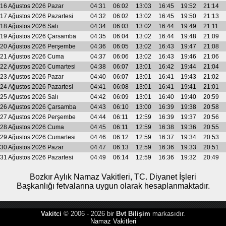
16 Ağustos 2026 Pazar
04:31
06:02
13:03
16:45
19:52
21:14
17 Ağustos 2026 Pazartesi
04:32
06:02
13:02
16:45
19:50
21:13
18 Ağustos 2026 Salı
04:34
06:03
13:02
16:44
19:49
21:11
19 Ağustos 2026 Çarsamba
04:35
06:04
13:02
16:44
19:48
21:09
20 Ağustos 2026 Perşembe
04:36
06:05
13:02
16:43
19:47
21:08
21 Ağustos 2026 Cuma
04:37
06:06
13:02
16:43
19:46
21:06
22 Ağustos 2026 Cumartesi
04:38
06:07
13:01
16:42
19:44
21:04
23 Ağustos 2026 Pazar
04:40
06:07
13:01
16:41
19:43
21:02
24 Ağustos 2026 Pazartesi
04:41
06:08
13:01
16:41
19:41
21:01
25 Ağustos 2026 Salı
04:42
06:09
13:01
16:40
19:40
20:59
26 Ağustos 2026 Çarsamba
04:43
06:10
13:00
16:39
19:38
20:58
27 Ağustos 2026 Perşembe
04:44
06:11
12:59
16:39
19:37
20:56
28 Ağustos 2026 Cuma
04:45
06:11
12:59
16:38
19:36
20:55
29 Ağustos 2026 Cumartesi
04:46
06:12
12:59
16:37
19:34
20:53
30 Ağustos 2026 Pazar
04:47
06:13
12:59
16:36
19:33
20:51
31 Ağustos 2026 Pazartesi
04:49
06:14
12:59
16:36
19:32
20:49
Bozkır Aylık Namaz Vakitleri, TC. Diyanet İşleri
Başkanlığı fetvalarına uygun olarak hesaplanmaktadır.
Vakitci
© 2006 - 2026 bir
Bvt Bilişim
markasıdır.
Namaz Vakitleri