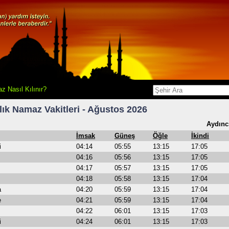
z Nasıl Kılınır?
ık Namaz Vakitleri - Ağustos 2026
Aydınc
İmsak
Güneş
Öğle
İkindi
i
04:14
05:55
13:15
17:05
04:16
05:56
13:15
17:05
04:17
05:57
13:15
17:05
04:18
05:58
13:15
17:04
a
04:20
05:59
13:15
17:04
e
04:21
05:59
13:15
17:04
04:22
06:01
13:15
17:03
i
04:24
06:01
13:15
17:03