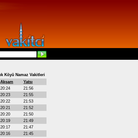
ık Köyü Namaz Vakitleri
Akşam
Yatsı
20:24
21:56
20:23
21:55
20:22
21:53
20:21
21:52
20:20
21:50
20:19
21:49
20:17
21:47
20:16
21:45