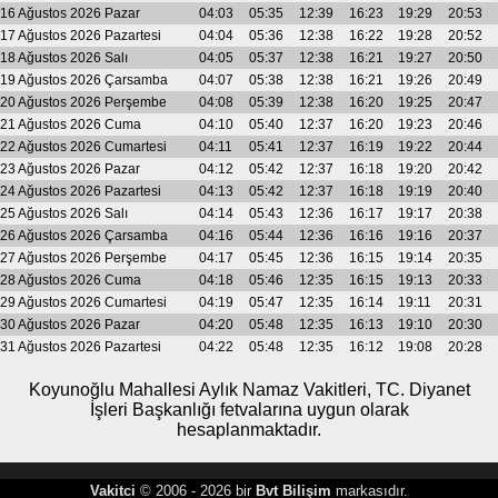
16 Ağustos 2026 Pazar
04:03
05:35
12:39
16:23
19:29
20:53
17 Ağustos 2026 Pazartesi
04:04
05:36
12:38
16:22
19:28
20:52
18 Ağustos 2026 Salı
04:05
05:37
12:38
16:21
19:27
20:50
19 Ağustos 2026 Çarsamba
04:07
05:38
12:38
16:21
19:26
20:49
20 Ağustos 2026 Perşembe
04:08
05:39
12:38
16:20
19:25
20:47
21 Ağustos 2026 Cuma
04:10
05:40
12:37
16:20
19:23
20:46
22 Ağustos 2026 Cumartesi
04:11
05:41
12:37
16:19
19:22
20:44
23 Ağustos 2026 Pazar
04:12
05:42
12:37
16:18
19:20
20:42
24 Ağustos 2026 Pazartesi
04:13
05:42
12:37
16:18
19:19
20:40
25 Ağustos 2026 Salı
04:14
05:43
12:36
16:17
19:17
20:38
26 Ağustos 2026 Çarsamba
04:16
05:44
12:36
16:16
19:16
20:37
27 Ağustos 2026 Perşembe
04:17
05:45
12:36
16:15
19:14
20:35
28 Ağustos 2026 Cuma
04:18
05:46
12:35
16:15
19:13
20:33
29 Ağustos 2026 Cumartesi
04:19
05:47
12:35
16:14
19:11
20:31
30 Ağustos 2026 Pazar
04:20
05:48
12:35
16:13
19:10
20:30
31 Ağustos 2026 Pazartesi
04:22
05:48
12:35
16:12
19:08
20:28
Koyunoğlu Mahallesi Aylık Namaz Vakitleri, TC. Diyanet
İşleri Başkanlığı fetvalarına uygun olarak
hesaplanmaktadır.
Vakitci
© 2006 - 2026 bir
Bvt Bilişim
markasıdır.