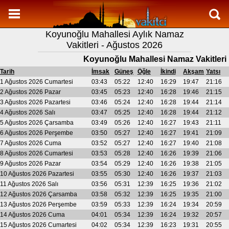
Namaz Vakitleri
Koyunoğlu Mahallesi Aylık Namaz
Koyunoğlu Mahallesi Aylık Namaz Vakitleri
Vakitleri - Ağustos 2026
Koyunoğlu Mahallesi Ramazan imsakiyesi
Koyunoğlu Mahallesi Namaz Vakitleri
Namaz Nasıl Kılınır?
Tarih
İmsak
Güneş
Öğle
İkindi
Akşam
Yatsı
1 Ağustos 2026 Cumartesi
03:43
05:22
12:40
16:29
19:47
21:16
Bilgi
2 Ağustos 2026 Pazar
03:45
05:23
12:40
16:28
19:46
21:15
3 Ağustos 2026 Pazartesi
03:46
05:24
12:40
16:28
19:44
21:14
İletişim
4 Ağustos 2026 Salı
03:47
05:25
12:40
16:28
19:44
21:12
5 Ağustos 2026 Çarsamba
03:49
05:26
12:40
16:27
19:43
21:11
6 Ağustos 2026 Perşembe
03:50
05:27
12:40
16:27
19:41
21:09
7 Ağustos 2026 Cuma
03:52
05:27
12:40
16:27
19:40
21:08
8 Ağustos 2026 Cumartesi
03:53
05:28
12:40
16:26
19:39
21:06
9 Ağustos 2026 Pazar
03:54
05:29
12:40
16:26
19:38
21:05
10 Ağustos 2026 Pazartesi
03:55
05:30
12:40
16:26
19:37
21:03
11 Ağustos 2026 Salı
03:56
05:31
12:39
16:25
19:36
21:02
12 Ağustos 2026 Çarsamba
03:58
05:32
12:39
16:25
19:35
21:00
13 Ağustos 2026 Perşembe
03:59
05:33
12:39
16:24
19:34
20:59
14 Ağustos 2026 Cuma
04:01
05:34
12:39
16:24
19:32
20:57
15 Ağustos 2026 Cumartesi
04:02
05:34
12:39
16:23
19:31
20:55