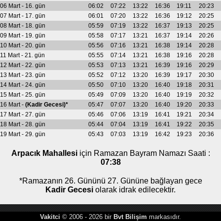
06 Mart - 16. gün
06:02
07:22
13:22
16:36
19:11
20:23
07 Mart - 17. gün
06:01
07:20
13:22
16:36
19:12
20:25
08 Mart - 18. gün
05:59
07:19
13:22
16:37
19:13
20:25
09 Mart - 19. gün
05:58
07:17
13:21
16:37
19:14
20:26
10 Mart - 20. gün
05:56
07:16
13:21
16:38
19:14
20:28
11 Mart - 21. gün
05:55
07:14
13:21
16:38
19:16
20:28
12 Mart - 22. gün
05:53
07:13
13:21
16:39
19:16
20:29
13 Mart - 23. gün
05:52
07:12
13:20
16:39
19:17
20:30
14 Mart - 24. gün
05:50
07:10
13:20
16:40
19:18
20:31
15 Mart - 25. gün
05:49
07:09
13:20
16:40
19:19
20:32
16 Mart -
(Kadir Gecesi)*
05:47
07:07
13:20
16:40
19:20
20:33
17 Mart - 27. gün
05:46
07:06
13:19
16:41
19:21
20:34
18 Mart - 28. gün
05:44
07:04
13:19
16:41
19:22
20:35
19 Mart - 29. gün
05:43
07:03
13:19
16:42
19:23
20:36
Arpacık Mahallesi
için Ramazan Bayram Namazı Saati :
07:38
*Ramazanın 26. Gününü 27. Gününe bağlayan gece
Kadir Gecesi
olarak idrak edilecektir.
Vakitci
© 2006 - 2026 bir
Bvt Bilişim
markasıdır.