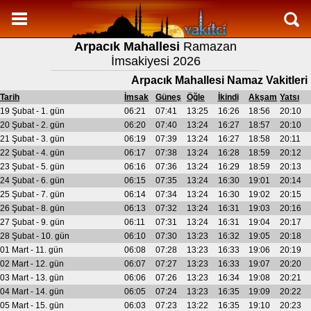
Namaz Vakitleri
Arpacık Mahallesi
Ramazan
Arpacık Mahallesi Aylık Namaz Vakitleri
İmsakiyesi 2026
Arpacık Mahallesi Ramazan imsakiyesi
Arpacık Mahallesi Namaz Vakitleri
Namaz Nasıl Kılınır?
Tarih
İmsak
Güneş
Öğle
İkindi
Akşam
Yatsı
19 Şubat - 1. gün
06:21
07:41
13:25
16:26
18:56
20:10
Bilgi
20 Şubat - 2. gün
06:20
07:40
13:24
16:27
18:57
20:10
21 Şubat - 3. gün
06:19
07:39
13:24
16:27
18:58
20:11
İletişim
22 Şubat - 4. gün
06:17
07:38
13:24
16:28
18:59
20:12
23 Şubat - 5. gün
06:16
07:36
13:24
16:29
18:59
20:13
24 Şubat - 6. gün
06:15
07:35
13:24
16:30
19:01
20:14
25 Şubat - 7. gün
06:14
07:34
13:24
16:30
19:02
20:15
26 Şubat - 8. gün
06:13
07:32
13:24
16:31
19:03
20:16
27 Şubat - 9. gün
06:11
07:31
13:24
16:31
19:04
20:17
28 Şubat - 10. gün
06:10
07:30
13:23
16:32
19:05
20:18
01 Mart - 11. gün
06:08
07:28
13:23
16:33
19:06
20:19
02 Mart - 12. gün
06:07
07:27
13:23
16:33
19:07
20:20
03 Mart - 13. gün
06:06
07:26
13:23
16:34
19:08
20:21
04 Mart - 14. gün
06:05
07:24
13:23
16:35
19:09
20:22
05 Mart - 15. gün
06:03
07:23
13:22
16:35
19:10
20:23