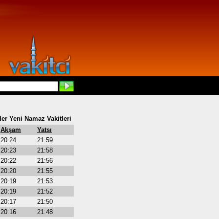
er Yeni Namaz Vakitleri
Akşam
Yatsı
20:24
21:59
20:23
21:58
20:22
21:56
20:20
21:55
20:19
21:53
20:19
21:52
20:17
21:50
20:16
21:48