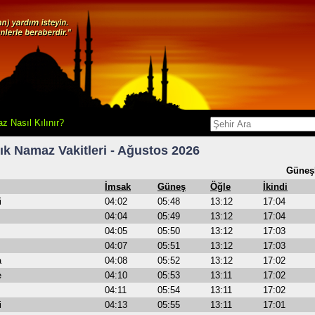
z Nasıl Kılınır?
ık Namaz Vakitleri - Ağustos 2026
Güneşl
İmsak
Güneş
Öğle
İkindi
i
04:02
05:48
13:12
17:04
04:04
05:49
13:12
17:04
04:05
05:50
13:12
17:03
04:07
05:51
13:12
17:03
a
04:08
05:52
13:12
17:02
e
04:10
05:53
13:11
17:02
04:11
05:54
13:11
17:02
i
04:13
05:55
13:11
17:01