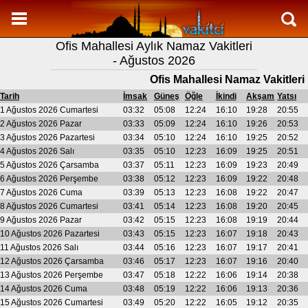
Namaz Vakitleri
Ofis Mahallesi Aylık Namaz Vakitleri
Ofis Mahallesi Aylık Namaz Vakitleri
- Ağustos 2026
Ofis Mahallesi Ramazan imsakiyesi
Ofis Mahallesi Namaz Vakitleri
Namaz Nasıl Kılınır?
Tarih
İmsak
Güneş
Öğle
İkindi
Akşam
Yatsı
1 Ağustos 2026 Cumartesi
03:32
05:08
12:24
16:10
19:28
20:55
Bilgi
2 Ağustos 2026 Pazar
03:33
05:09
12:24
16:10
19:26
20:53
3 Ağustos 2026 Pazartesi
03:34
05:10
12:24
16:10
19:25
20:52
İletişim
4 Ağustos 2026 Salı
03:35
05:10
12:23
16:09
19:25
20:51
5 Ağustos 2026 Çarsamba
03:37
05:11
12:23
16:09
19:23
20:49
6 Ağustos 2026 Perşembe
03:38
05:12
12:23
16:09
19:22
20:48
7 Ağustos 2026 Cuma
03:39
05:13
12:23
16:08
19:22
20:47
8 Ağustos 2026 Cumartesi
03:41
05:14
12:23
16:08
19:20
20:45
9 Ağustos 2026 Pazar
03:42
05:15
12:23
16:08
19:19
20:44
10 Ağustos 2026 Pazartesi
03:43
05:15
12:23
16:07
19:18
20:43
11 Ağustos 2026 Salı
03:44
05:16
12:23
16:07
19:17
20:41
12 Ağustos 2026 Çarsamba
03:46
05:17
12:23
16:07
19:16
20:40
13 Ağustos 2026 Perşembe
03:47
05:18
12:22
16:06
19:14
20:38
14 Ağustos 2026 Cuma
03:48
05:19
12:22
16:06
19:13
20:36
15 Ağustos 2026 Cumartesi
03:49
05:20
12:22
16:05
19:12
20:35