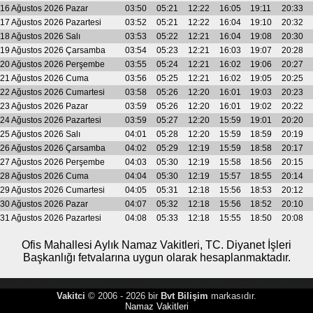
16 Ağustos 2026 Pazar
03:50
05:21
12:22
16:05
19:11
20:33
17 Ağustos 2026 Pazartesi
03:52
05:21
12:22
16:04
19:10
20:32
18 Ağustos 2026 Salı
03:53
05:22
12:21
16:04
19:08
20:30
19 Ağustos 2026 Çarsamba
03:54
05:23
12:21
16:03
19:07
20:28
20 Ağustos 2026 Perşembe
03:55
05:24
12:21
16:02
19:06
20:27
21 Ağustos 2026 Cuma
03:56
05:25
12:21
16:02
19:05
20:25
22 Ağustos 2026 Cumartesi
03:58
05:26
12:20
16:01
19:03
20:23
23 Ağustos 2026 Pazar
03:59
05:26
12:20
16:01
19:02
20:22
24 Ağustos 2026 Pazartesi
03:59
05:27
12:20
15:59
19:01
20:20
25 Ağustos 2026 Salı
04:01
05:28
12:20
15:59
18:59
20:19
26 Ağustos 2026 Çarsamba
04:02
05:29
12:19
15:59
18:58
20:17
27 Ağustos 2026 Perşembe
04:03
05:30
12:19
15:58
18:56
20:15
28 Ağustos 2026 Cuma
04:04
05:30
12:19
15:57
18:55
20:14
29 Ağustos 2026 Cumartesi
04:05
05:31
12:18
15:56
18:53
20:12
30 Ağustos 2026 Pazar
04:07
05:32
12:18
15:56
18:52
20:10
31 Ağustos 2026 Pazartesi
04:08
05:33
12:18
15:55
18:50
20:08
Ofis Mahallesi Aylık Namaz Vakitleri, TC. Diyanet İşleri
Başkanlığı fetvalarına uygun olarak hesaplanmaktadır.
Vakitci
© 2006 - 2026 bir
Bvt Bilişim
markasıdır.
Namaz Vakitleri