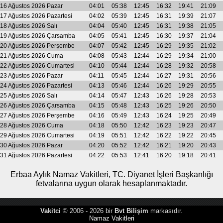
16 Ağustos 2026 Pazar
04:01
05:38
12:45
16:32
19:41
21:09
17 Ağustos 2026 Pazartesi
04:02
05:39
12:45
16:31
19:39
21:07
18 Ağustos 2026 Salı
04:04
05:40
12:45
16:31
19:38
21:05
19 Ağustos 2026 Çarsamba
04:05
05:41
12:45
16:30
19:37
21:04
20 Ağustos 2026 Perşembe
04:07
05:42
12:45
16:29
19:35
21:02
21 Ağustos 2026 Cuma
04:08
05:43
12:44
16:29
19:34
21:00
22 Ağustos 2026 Cumartesi
04:10
05:44
12:44
16:28
19:32
20:58
23 Ağustos 2026 Pazar
04:11
05:45
12:44
16:27
19:31
20:56
24 Ağustos 2026 Pazartesi
04:13
05:46
12:44
16:26
19:29
20:55
25 Ağustos 2026 Salı
04:14
05:47
12:43
16:26
19:28
20:53
26 Ağustos 2026 Çarsamba
04:15
05:48
12:43
16:25
19:26
20:50
27 Ağustos 2026 Perşembe
04:16
05:49
12:43
16:24
19:25
20:49
28 Ağustos 2026 Cuma
04:18
05:50
12:42
16:23
19:23
20:47
29 Ağustos 2026 Cumartesi
04:19
05:51
12:42
16:22
19:22
20:45
30 Ağustos 2026 Pazar
04:20
05:52
12:42
16:21
19:20
20:43
31 Ağustos 2026 Pazartesi
04:22
05:53
12:41
16:20
19:18
20:41
Erbaa Aylık Namaz Vakitleri, TC. Diyanet İşleri Başkanlığı
fetvalarına uygun olarak hesaplanmaktadır.
Vakitci
© 2006 - 2026 bir
Bvt Bilişim
markasıdır.
Namaz Vakitleri