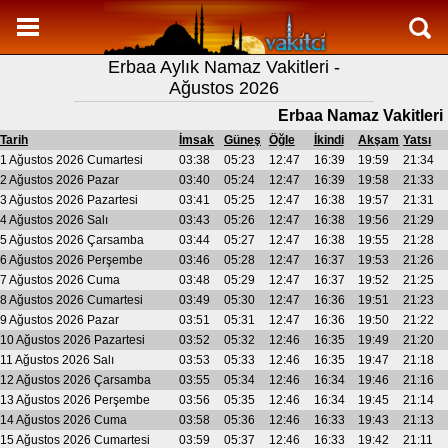
Namaz Vakitleri
Erbaa Aylık Namaz Vakitleri -
Erbaa Aylık Namaz Vakitleri
Ağustos 2026
Erbaa Ramazan imsakiyesi
Erbaa Namaz Vakitleri
Namaz Nasıl Kılınır?
Tarih
İmsak
Güneş
Öğle
İkindi
Akşam
Yatsı
1 Ağustos 2026 Cumartesi
03:38
05:23
12:47
16:39
19:59
21:34
Bilgi
2 Ağustos 2026 Pazar
03:40
05:24
12:47
16:39
19:58
21:33
3 Ağustos 2026 Pazartesi
03:41
05:25
12:47
16:38
19:57
21:31
İletişim
4 Ağustos 2026 Salı
03:43
05:26
12:47
16:38
19:56
21:29
5 Ağustos 2026 Çarsamba
03:44
05:27
12:47
16:38
19:55
21:28
6 Ağustos 2026 Perşembe
03:46
05:28
12:47
16:37
19:53
21:26
7 Ağustos 2026 Cuma
03:48
05:29
12:47
16:37
19:52
21:25
8 Ağustos 2026 Cumartesi
03:49
05:30
12:47
16:36
19:51
21:23
9 Ağustos 2026 Pazar
03:51
05:31
12:47
16:36
19:50
21:22
10 Ağustos 2026 Pazartesi
03:52
05:32
12:46
16:35
19:49
21:20
11 Ağustos 2026 Salı
03:53
05:33
12:46
16:35
19:47
21:18
12 Ağustos 2026 Çarsamba
03:55
05:34
12:46
16:34
19:46
21:16
13 Ağustos 2026 Perşembe
03:56
05:35
12:46
16:34
19:45
21:14
14 Ağustos 2026 Cuma
03:58
05:36
12:46
16:33
19:43
21:13
15 Ağustos 2026 Cumartesi
03:59
05:37
12:46
16:33
19:42
21:11