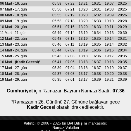
06 Mart - 16. gün
05:58
07:22
13:21
16:31
19:07
20:25
07 Mart - 17. gün
05:56
07:21
13:20
16:31
19:08
20:25
08 Mart - 18. gün
05:55
07:19
13:20
16:32
19:09
20:26
09 Mart - 19. gün
05:53
07:18
13:20
16:33
19:10
20:28
10 Mart - 20. gün
05:51
07:16
13:20
16:33
19:11
20:29
11 Mart - 21. gün
05:49
07:14
13:19
16:34
19:13
20:30
12 Mart - 22. gün
05:48
07:13
13:19
16:35
19:14
20:31
13 Mart - 23. gün
05:46
07:11
13:19
16:35
19:14
20:32
14 Mart - 24. gün
05:44
07:09
13:19
16:36
19:16
20:34
15 Mart - 25. gün
05:43
07:08
13:18
16:36
19:17
20:35
16 Mart -
(Kadir Gecesi)*
05:41
07:06
13:18
16:37
19:18
20:35
17 Mart - 27. gün
05:39
07:04
13:18
16:37
19:19
20:37
18 Mart - 28. gün
05:37
07:03
13:17
16:38
19:20
20:38
19 Mart - 29. gün
05:35
07:01
13:17
16:39
19:21
20:39
Cumhuriyet
için Ramazan Bayram Namazı Saati :
07:36
*Ramazanın 26. Gününü 27. Gününe bağlayan gece
Kadir Gecesi
olarak idrak edilecektir.
Vakitci
© 2006 - 2026 bir
Bvt Bilişim
markasıdır.
Namaz Vakitleri