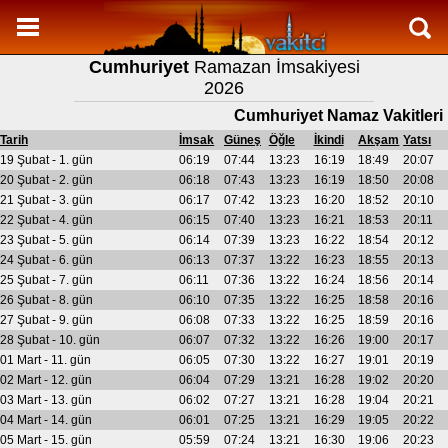
Namaz Vakitleri
Cumhuriyet
Ramazan İmsakiyesi
Cumhuriyet Aylık Namaz Vakitleri
2026
Cumhuriyet Ramazan imsakiyesi
Cumhuriyet Namaz Vakitleri
Namaz Nasıl Kılınır?
Tarih
İmsak
Güneş
Öğle
İkindi
Akşam
Yatsı
19 Şubat - 1. gün
06:19
07:44
13:23
16:19
18:49
20:07
Bilgi
20 Şubat - 2. gün
06:18
07:43
13:23
16:19
18:50
20:08
21 Şubat - 3. gün
06:17
07:42
13:23
16:20
18:52
20:10
İletişim
22 Şubat - 4. gün
06:15
07:40
13:23
16:21
18:53
20:11
23 Şubat - 5. gün
06:14
07:39
13:23
16:22
18:54
20:12
24 Şubat - 6. gün
06:13
07:37
13:22
16:23
18:55
20:13
25 Şubat - 7. gün
06:11
07:36
13:22
16:24
18:56
20:14
26 Şubat - 8. gün
06:10
07:35
13:22
16:25
18:58
20:16
27 Şubat - 9. gün
06:08
07:33
13:22
16:25
18:59
20:16
28 Şubat - 10. gün
06:07
07:32
13:22
16:26
19:00
20:17
01 Mart - 11. gün
06:05
07:30
13:22
16:27
19:01
20:19
02 Mart - 12. gün
06:04
07:29
13:21
16:28
19:02
20:20
03 Mart - 13. gün
06:02
07:27
13:21
16:28
19:04
20:21
04 Mart - 14. gün
06:01
07:25
13:21
16:29
19:05
20:22
05 Mart - 15. gün
05:59
07:24
13:21
16:30
19:06
20:23