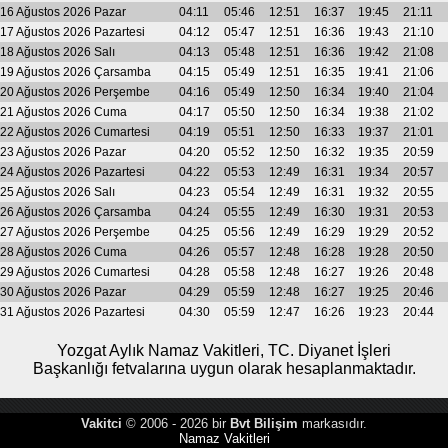
16 Ağustos 2026 Pazar
04:11
05:46
12:51
16:37
19:45
21:11
17 Ağustos 2026 Pazartesi
04:12
05:47
12:51
16:36
19:43
21:10
18 Ağustos 2026 Salı
04:13
05:48
12:51
16:36
19:42
21:08
19 Ağustos 2026 Çarsamba
04:15
05:49
12:51
16:35
19:41
21:06
20 Ağustos 2026 Perşembe
04:16
05:49
12:50
16:34
19:40
21:04
21 Ağustos 2026 Cuma
04:17
05:50
12:50
16:34
19:38
21:02
22 Ağustos 2026 Cumartesi
04:19
05:51
12:50
16:33
19:37
21:01
23 Ağustos 2026 Pazar
04:20
05:52
12:50
16:32
19:35
20:59
24 Ağustos 2026 Pazartesi
04:22
05:53
12:49
16:31
19:34
20:57
25 Ağustos 2026 Salı
04:23
05:54
12:49
16:31
19:32
20:55
26 Ağustos 2026 Çarsamba
04:24
05:55
12:49
16:30
19:31
20:53
27 Ağustos 2026 Perşembe
04:25
05:56
12:49
16:29
19:29
20:52
28 Ağustos 2026 Cuma
04:26
05:57
12:48
16:28
19:28
20:50
29 Ağustos 2026 Cumartesi
04:28
05:58
12:48
16:27
19:26
20:48
30 Ağustos 2026 Pazar
04:29
05:59
12:48
16:27
19:25
20:46
31 Ağustos 2026 Pazartesi
04:30
05:59
12:47
16:26
19:23
20:44
Yozgat Aylık Namaz Vakitleri, TC. Diyanet İşleri
Başkanlığı fetvalarına uygun olarak hesaplanmaktadır.
Vakitci
© 2006 - 2026 bir
Bvt Bilişim
markasıdır.
Namaz Vakitleri