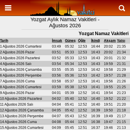
Namaz Vakitleri
Yozgat Aylık Namaz Vakitleri -
Yozgat Aylık Namaz Vakitleri
Ağustos 2026
Yozgat Ramazan imsakiyesi
Yozgat Namaz Vakitleri
Namaz Nasıl Kılınır?
Tarih
İmsak
Güneş
Öğle
İkindi
Akşam
Yatsı
1 Ağustos 2026 Cumartesi
03:49
05:32
12:53
16:44
20:02
21:35
Bilgi
2 Ağustos 2026 Pazar
03:51
05:33
12:53
16:43
20:02
21:34
3 Ağustos 2026 Pazartesi
03:52
05:33
12:53
16:43
20:01
21:32
İletişim
4 Ağustos 2026 Salı
03:54
05:34
12:53
16:43
19:59
21:31
5 Ağustos 2026 Çarsamba
03:55
05:35
12:53
16:42
19:58
21:29
6 Ağustos 2026 Perşembe
03:56
05:36
12:53
16:42
19:57
21:28
7 Ağustos 2026 Cuma
03:58
05:37
12:53
16:41
19:56
21:26
8 Ağustos 2026 Cumartesi
03:59
05:38
12:53
16:41
19:55
21:25
9 Ağustos 2026 Pazar
04:01
05:39
12:52
16:41
19:54
21:23
10 Ağustos 2026 Pazartesi
04:02
05:40
12:52
16:40
19:52
21:22
11 Ağustos 2026 Salı
04:04
05:41
12:52
16:40
19:51
21:20
12 Ağustos 2026 Çarsamba
04:05
05:42
12:52
16:39
19:50
21:18
13 Ağustos 2026 Perşembe
04:07
05:43
12:52
16:39
19:49
21:17
14 Ağustos 2026 Cuma
04:08
05:44
12:52
16:38
19:47
21:15
15 Ağustos 2026 Cumartesi
04:09
05:45
12:51
16:37
19:46
21:13