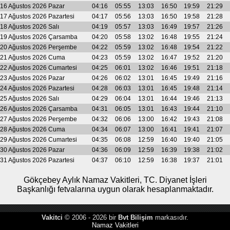
16 Ağustos 2026 Pazar
04:16
05:55
13:03
16:50
19:59
21:29
17 Ağustos 2026 Pazartesi
04:17
05:56
13:03
16:50
19:58
21:28
18 Ağustos 2026 Salı
04:19
05:57
13:03
16:49
19:57
21:26
19 Ağustos 2026 Çarsamba
04:20
05:58
13:02
16:48
19:55
21:24
20 Ağustos 2026 Perşembe
04:22
05:59
13:02
16:48
19:54
21:22
21 Ağustos 2026 Cuma
04:23
05:59
13:02
16:47
19:52
21:20
22 Ağustos 2026 Cumartesi
04:25
06:01
13:02
16:46
19:51
21:18
23 Ağustos 2026 Pazar
04:26
06:02
13:01
16:45
19:49
21:16
24 Ağustos 2026 Pazartesi
04:28
06:03
13:01
16:45
19:48
21:14
25 Ağustos 2026 Salı
04:29
06:04
13:01
16:44
19:46
21:13
26 Ağustos 2026 Çarsamba
04:31
06:05
13:01
16:43
19:44
21:10
27 Ağustos 2026 Perşembe
04:32
06:06
13:00
16:42
19:43
21:08
28 Ağustos 2026 Cuma
04:34
06:07
13:00
16:41
19:41
21:07
29 Ağustos 2026 Cumartesi
04:35
06:08
12:59
16:40
19:40
21:05
30 Ağustos 2026 Pazar
04:36
06:09
12:59
16:39
19:38
21:02
31 Ağustos 2026 Pazartesi
04:37
06:10
12:59
16:38
19:37
21:01
Gökçebey Aylık Namaz Vakitleri, TC. Diyanet İşleri
Başkanlığı fetvalarına uygun olarak hesaplanmaktadır.
Vakitci
© 2006 - 2026 bir
Bvt Bilişim
markasıdır.
Namaz Vakitleri