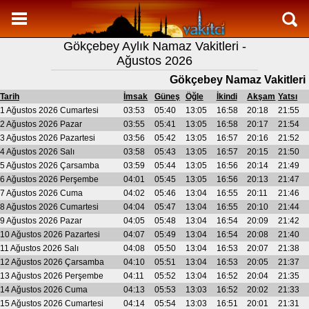
Namaz Vakitleri
Gökçebey Aylık Namaz Vakitleri -
Gökçebey Aylık Namaz Vakitleri
Ağustos 2026
Gökçebey Ramazan imsakiyesi
Gökçebey Namaz Vakitleri
Namaz Nasıl Kılınır?
Tarih
İmsak
Güneş
Öğle
İkindi
Akşam
Yatsı
1 Ağustos 2026 Cumartesi
03:53
05:40
13:05
16:58
20:18
21:55
Bilgi
2 Ağustos 2026 Pazar
03:55
05:41
13:05
16:58
20:17
21:54
3 Ağustos 2026 Pazartesi
03:56
05:42
13:05
16:57
20:16
21:52
İletişim
4 Ağustos 2026 Salı
03:58
05:43
13:05
16:57
20:15
21:50
5 Ağustos 2026 Çarsamba
03:59
05:44
13:05
16:56
20:14
21:49
6 Ağustos 2026 Perşembe
04:01
05:45
13:05
16:56
20:13
21:47
7 Ağustos 2026 Cuma
04:02
05:46
13:04
16:55
20:11
21:46
8 Ağustos 2026 Cumartesi
04:04
05:47
13:04
16:55
20:10
21:44
9 Ağustos 2026 Pazar
04:05
05:48
13:04
16:54
20:09
21:42
10 Ağustos 2026 Pazartesi
04:07
05:49
13:04
16:54
20:08
21:40
11 Ağustos 2026 Salı
04:08
05:50
13:04
16:53
20:07
21:38
12 Ağustos 2026 Çarsamba
04:10
05:51
13:04
16:53
20:05
21:37
13 Ağustos 2026 Perşembe
04:11
05:52
13:04
16:52
20:04
21:35
14 Ağustos 2026 Cuma
04:13
05:53
13:03
16:52
20:02
21:33
15 Ağustos 2026 Cumartesi
04:14
05:54
13:03
16:51
20:01
21:31