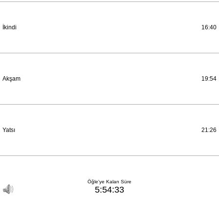
İkindi
16:40
Akşam
19:54
Yatsı
21:26
Öğle'ye Kalan Süre
5:54:33