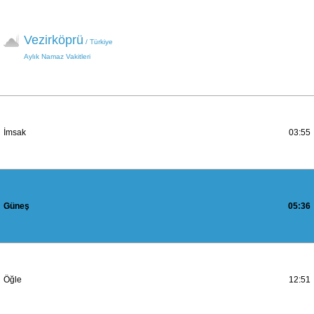
Vezirköprü
/ Türkiye
Aylık Namaz Vakitleri
İmsak
03:55
Güneş
05:36
Öğle
12:51