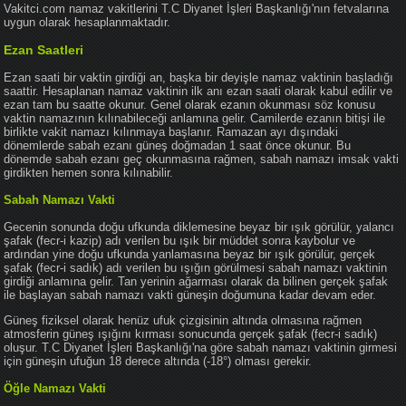
Vakitci.com namaz vakitlerini T.C Diyanet İşleri Başkanlığı'nın fetvalarına
uygun olarak hesaplanmaktadır.
Ezan Saatleri
Ezan saati bir vaktin girdiği an, başka bir deyişle namaz vaktinin başladığı
saattir. Hesaplanan namaz vaktinin ilk anı ezan saati olarak kabul edilir ve
ezan tam bu saatte okunur. Genel olarak ezanın okunması söz konusu
vaktin namazının kılınabileceği anlamına gelir. Camilerde ezanın bitişi ile
birlikte vakit namazı kılınmaya başlanır. Ramazan ayı dışındaki
dönemlerde sabah ezanı güneş doğmadan 1 saat önce okunur. Bu
dönemde sabah ezanı geç okunmasına rağmen, sabah namazı imsak vakti
girdikten hemen sonra kılınabilir.
Sabah Namazı Vakti
Gecenin sonunda doğu ufkunda diklemesine beyaz bir ışık görülür, yalancı
şafak (fecr-i kazip) adı verilen bu ışık bir müddet sonra kaybolur ve
ardından yine doğu ufkunda yanlamasına beyaz bir ışık görülür, gerçek
şafak (fecr-i sadık) adı verilen bu ışığın görülmesi sabah namazı vaktinin
girdiği anlamına gelir. Tan yerinin ağarması olarak da bilinen gerçek şafak
ile başlayan sabah namazı vakti güneşin doğumuna kadar devam eder.
Güneş fiziksel olarak henüz ufuk çizgisinin altında olmasına rağmen
atmosferin güneş ışığını kırması sonucunda gerçek şafak (fecr-i sadık)
oluşur. T.C Diyanet İşleri Başkanlığı'na göre sabah namazı vaktinin girmesi
için güneşin ufuğun 18 derece altında (-18°) olması gerekir.
Öğle Namazı Vakti