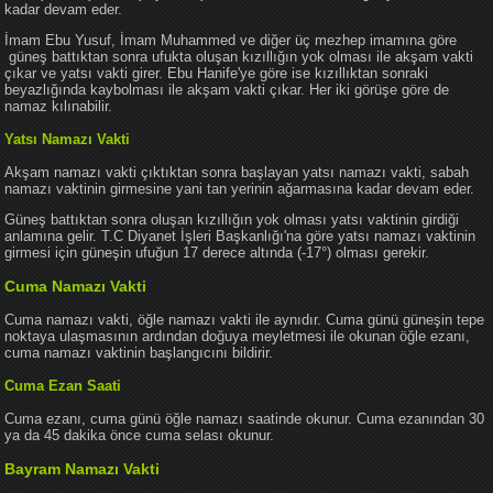
kadar devam eder.
İmam Ebu Yusuf, İmam Muhammed ve diğer üç mezhep imamına göre
güneş battıktan sonra ufukta oluşan kızıllığın yok olması ile akşam vakti
çıkar ve yatsı vakti girer. Ebu Hanife'ye göre ise kızıllıktan sonraki
beyazlığında kaybolması ile akşam vakti çıkar. Her iki görüşe göre de
namaz kılınabilir.
Yatsı Namazı Vakti
Akşam namazı vakti çıktıktan sonra başlayan yatsı namazı vakti, sabah
namazı vaktinin girmesine yani tan yerinin ağarmasına kadar devam eder.
Güneş battıktan sonra oluşan kızıllığın yok olması yatsı vaktinin girdiği
anlamına gelir. T.C Diyanet İşleri Başkanlığı'na göre yatsı namazı vaktinin
girmesi için güneşin ufuğun 17 derece altında (-17°) olması gerekir.
Cuma Namazı Vakti
Cuma namazı vakti, öğle namazı vakti ile aynıdır. Cuma günü güneşin tepe
noktaya ulaşmasının ardından doğuya meyletmesi ile okunan öğle ezanı,
cuma namazı vaktinin başlangıcını bildirir.
Cuma Ezan Saati
Cuma ezanı, cuma günü öğle namazı saatinde okunur. Cuma ezanından 30
ya da 45 dakika önce cuma selası okunur.
Bayram Namazı Vakti