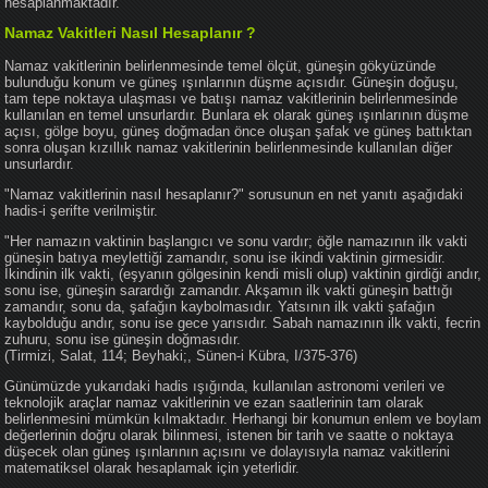
hesaplanmaktadır.
Namaz Vakitleri Nasıl Hesaplanır ?
Namaz vakitlerinin belirlenmesinde temel ölçüt, güneşin gökyüzünde
bulunduğu konum ve güneş ışınlarının düşme açısıdır. Güneşin doğuşu,
tam tepe noktaya ulaşması ve batışı namaz vakitlerinin belirlenmesinde
kullanılan en temel unsurlardır. Bunlara ek olarak güneş ışınlarının düşme
açısı, gölge boyu, güneş doğmadan önce oluşan şafak ve güneş battıktan
sonra oluşan kızıllık namaz vakitlerinin belirlenmesinde kullanılan diğer
unsurlardır.
"Namaz vakitlerinin nasıl hesaplanır?" sorusunun en net yanıtı aşağıdaki
hadis-i şerifte verilmiştir.
"Her namazın vaktinin başlangıcı ve sonu vardır; öğle namazının ilk vakti
güneşin batıya meylettiği zamandır, sonu ise ikindi vaktinin girmesidir.
İkindinin ilk vakti, (eşyanın gölgesinin kendi misli olup) vaktinin girdiği andır,
sonu ise, güneşin sarardığı zamandır. Akşamın ilk vakti güneşin battığı
zamandır, sonu da, şafağın kaybolmasıdır. Yatsının ilk vakti şafağın
kaybolduğu andır, sonu ise gece yarısıdır. Sabah namazının ilk vakti, fecrin
zuhuru, sonu ise güneşin doğmasıdır.
(Tirmizi, Salat, 114; Beyhaki;, Sünen-i Kübra, I/375-376)
Günümüzde yukarıdaki hadis ışığında, kullanılan astronomi verileri ve
teknolojik araçlar namaz vakitlerinin ve ezan saatlerinin tam olarak
belirlenmesini mümkün kılmaktadır. Herhangi bir konumun enlem ve boylam
değerlerinin doğru olarak bilinmesi, istenen bir tarih ve saatte o noktaya
düşecek olan güneş ışınlarının açısını ve dolayısıyla namaz vakitlerini
matematiksel olarak hesaplamak için yeterlidir.