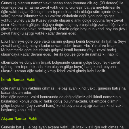
Güneş ışınlarının namaz vakti hesaplanan konuma dik açı (90 derece) ile
düşmeye başlamasına zeval vakti denir. Güneşin batıya meyletmesi ile
öğle vakti başlar. Güneşin tam tepe noktasında olduğu süre içinde (zeval
vakti) namaz kılınmaz ve bu vakitte cisimlerin doğu yönünde gölgesi
yoktur. Güney ya da Kuzey yönde oluşan o anki gölge boyuna fey-i zeval
denir. Cisimlerin gölgesi doğuya doğru düşmeye başladığı zaman öğle vakti
girmiş olur. öğle vakti herhangi bir cismin gölge boyunun kendi boyuna (fey-i
zeval hariç) ulaştığı vakte kadar devam eder.
Ebu Hanife'ye göre öğle vakti cismin gölgesi kendi boyunun iki katına (fey-i
zeval hariç) ulaşıncaya kadar devam eder. İmam Ebu Yusuf ve İmam
Muhammed'e göre ise cismin gölgesi kendi boyuna (fey-i zeval hariç)
ulaşıncaya kadar devam eder. Her iki görüşe göre de namaz kılınabilir.
ülkemizde ve dünyanın birçok bölgesinde cismin gölge boyu fey-i zeval
(güneş tam tepe noktada iken oluşan gölge boyu) hariç kendi boyuna
ulaştığı zaman öğle vakti çıkmış ikindi vakti girmiş kabul edilir.
İkindi Namazı Vakti
öğle namazının vaktinin çıkması ile başlayan ikindi vakti, güneşin batışına
kadar devam eder.
Not: öğle namazı vakti konusunda da değindiğimiz gibi ikindi namazının
başlangıcı konusunda iki farklı görüş bulunmaktadır. ülkemizde cismin
gölge boyunun (fey-i zeval hariç) kendi boyuna ulaştığı zaman ikindi vakti
başlamış kabul edilir.
Akşam Namazı Vakti
Güneşin batışı ile başlayan akşam vakti. Ufuktaki kızıllığın yok olmasına