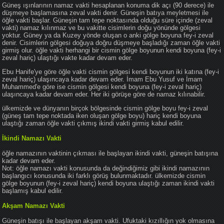
Güneş ışınlarının namaz vakti hesaplanan konuma dik açı (90 derece) ile
düşmeye başlamasına zeval vakti denir. Güneşin batıya meyletmesi ile
öğle vakti başlar. Güneşin tam tepe noktasında olduğu süre içinde (zeval
vakti) namaz kılınmaz ve bu vakitte cisimlerin doğu yönünde gölgesi
yoktur. Güney ya da Kuzey yönde oluşan o anki gölge boyuna fey-i zeval
denir. Cisimlerin gölgesi doğuya doğru düşmeye başladığı zaman öğle vakti
girmiş olur. öğle vakti herhangi bir cismin gölge boyunun kendi boyuna (fey-i
zeval hariç) ulaştığı vakte kadar devam eder.
Ebu Hanife'ye göre öğle vakti cismin gölgesi kendi boyunun iki katına (fey-i
zeval hariç) ulaşıncaya kadar devam eder. İmam Ebu Yusuf ve İmam
Muhammed'e göre ise cismin gölgesi kendi boyuna (fey-i zeval hariç)
ulaşıncaya kadar devam eder. Her iki görüşe göre de namaz kılınabilir.
ülkemizde ve dünyanın birçok bölgesinde cismin gölge boyu fey-i zeval
(güneş tam tepe noktada iken oluşan gölge boyu) hariç kendi boyuna
ulaştığı zaman öğle vakti çıkmış ikindi vakti girmiş kabul edilir.
İkindi Namazı Vakti
öğle namazının vaktinin çıkması ile başlayan ikindi vakti, güneşin batışına
kadar devam eder.
Not: öğle namazı vakti konusunda da değindiğimiz gibi ikindi namazının
başlangıcı konusunda iki farklı görüş bulunmaktadır. ülkemizde cismin
gölge boyunun (fey-i zeval hariç) kendi boyuna ulaştığı zaman ikindi vakti
başlamış kabul edilir.
Akşam Namazı Vakti
Güneşin batışı ile başlayan akşam vakti. Ufuktaki kızıllığın yok olmasına