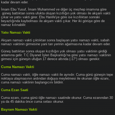
kadar devam eder.
İmam Ebu Yusuf, İmam Muhammed ve diğer üç mezhep imamına göre
güneş battıktan sonra ufukta oluşan kızıllığın yok olması ile akşam vakti
çıkar ve yatsı vakti girer. Ebu Hanife'ye göre ise kızıllıktan sonraki
beyazlığında kaybolması ile akşam vakti çıkar. Her iki görüşe göre de
namaz kılınabilir.
Yatsı Namazı Vakti
Akşam namazı vakti çıktıktan sonra başlayan yatsı namazı vakti, sabah
namazı vaktinin girmesine yani tan yerinin ağarmasına kadar devam eder.
Güneş battıktan sonra oluşan kızıllığın yok olması yatsı vaktinin girdiği
anlamına gelir. T.C Diyanet İşleri Başkanlığı'na göre yatsı namazı vaktinin
girmesi için güneşin ufuğun 17 derece altında (-17°) olması gerekir.
Cuma Namazı Vakti
Cuma namazı vakti, öğle namazı vakti ile aynıdır. Cuma günü güneşin tepe
noktaya ulaşmasının ardından doğuya meyletmesi ile okunan öğle ezanı,
cuma namazı vaktinin başlangıcını bildirir.
Cuma Ezan Saati
Cuma ezanı, cuma günü öğle namazı saatinde okunur. Cuma ezanından 30
ya da 45 dakika önce cuma selası okunur.
Bayram Namazı Vakti