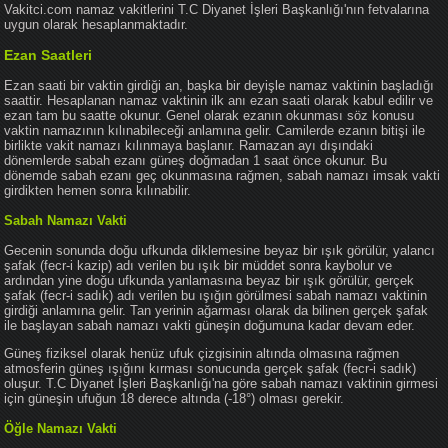
Vakitci.com namaz vakitlerini T.C Diyanet İşleri Başkanlığı'nın fetvalarına
uygun olarak hesaplanmaktadır.
Ezan Saatleri
Ezan saati bir vaktin girdiği an, başka bir deyişle namaz vaktinin başladığı
saattir. Hesaplanan namaz vaktinin ilk anı ezan saati olarak kabul edilir ve
ezan tam bu saatte okunur. Genel olarak ezanın okunması söz konusu
vaktin namazının kılınabileceği anlamına gelir. Camilerde ezanın bitişi ile
birlikte vakit namazı kılınmaya başlanır. Ramazan ayı dışındaki
dönemlerde sabah ezanı güneş doğmadan 1 saat önce okunur. Bu
dönemde sabah ezanı geç okunmasına rağmen, sabah namazı imsak vakti
girdikten hemen sonra kılınabilir.
Sabah Namazı Vakti
Gecenin sonunda doğu ufkunda diklemesine beyaz bir ışık görülür, yalancı
şafak (fecr-i kazip) adı verilen bu ışık bir müddet sonra kaybolur ve
ardından yine doğu ufkunda yanlamasına beyaz bir ışık görülür, gerçek
şafak (fecr-i sadık) adı verilen bu ışığın görülmesi sabah namazı vaktinin
girdiği anlamına gelir. Tan yerinin ağarması olarak da bilinen gerçek şafak
ile başlayan sabah namazı vakti güneşin doğumuna kadar devam eder.
Güneş fiziksel olarak henüz ufuk çizgisinin altında olmasına rağmen
atmosferin güneş ışığını kırması sonucunda gerçek şafak (fecr-i sadık)
oluşur. T.C Diyanet İşleri Başkanlığı'na göre sabah namazı vaktinin girmesi
için güneşin ufuğun 18 derece altında (-18°) olması gerekir.
Öğle Namazı Vakti