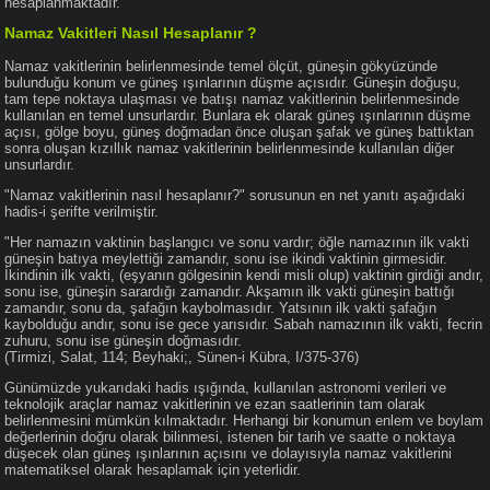
hesaplanmaktadır.
Namaz Vakitleri Nasıl Hesaplanır ?
Namaz vakitlerinin belirlenmesinde temel ölçüt, güneşin gökyüzünde
bulunduğu konum ve güneş ışınlarının düşme açısıdır. Güneşin doğuşu,
tam tepe noktaya ulaşması ve batışı namaz vakitlerinin belirlenmesinde
kullanılan en temel unsurlardır. Bunlara ek olarak güneş ışınlarının düşme
açısı, gölge boyu, güneş doğmadan önce oluşan şafak ve güneş battıktan
sonra oluşan kızıllık namaz vakitlerinin belirlenmesinde kullanılan diğer
unsurlardır.
"Namaz vakitlerinin nasıl hesaplanır?" sorusunun en net yanıtı aşağıdaki
hadis-i şerifte verilmiştir.
"Her namazın vaktinin başlangıcı ve sonu vardır; öğle namazının ilk vakti
güneşin batıya meylettiği zamandır, sonu ise ikindi vaktinin girmesidir.
İkindinin ilk vakti, (eşyanın gölgesinin kendi misli olup) vaktinin girdiği andır,
sonu ise, güneşin sarardığı zamandır. Akşamın ilk vakti güneşin battığı
zamandır, sonu da, şafağın kaybolmasıdır. Yatsının ilk vakti şafağın
kaybolduğu andır, sonu ise gece yarısıdır. Sabah namazının ilk vakti, fecrin
zuhuru, sonu ise güneşin doğmasıdır.
(Tirmizi, Salat, 114; Beyhaki;, Sünen-i Kübra, I/375-376)
Günümüzde yukarıdaki hadis ışığında, kullanılan astronomi verileri ve
teknolojik araçlar namaz vakitlerinin ve ezan saatlerinin tam olarak
belirlenmesini mümkün kılmaktadır. Herhangi bir konumun enlem ve boylam
değerlerinin doğru olarak bilinmesi, istenen bir tarih ve saatte o noktaya
düşecek olan güneş ışınlarının açısını ve dolayısıyla namaz vakitlerini
matematiksel olarak hesaplamak için yeterlidir.