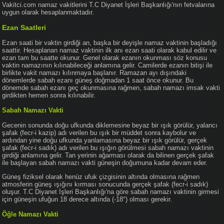
Vakitci.com namaz vakitlerini T.C Diyanet İşleri Başkanlığı'nın fetvalarına
uygun olarak hesaplanmaktadır.
Ezan Saatleri
Ezan saati bir vaktin girdiği an, başka bir deyişle namaz vaktinin başladığı
saattir. Hesaplanan namaz vaktinin ilk anı ezan saati olarak kabul edilir ve
ezan tam bu saatte okunur. Genel olarak ezanın okunması söz konusu
vaktin namazının kılınabileceği anlamına gelir. Camilerde ezanın bitişi ile
birlikte vakit namazı kılınmaya başlanır. Ramazan ayı dışındaki
dönemlerde sabah ezanı güneş doğmadan 1 saat önce okunur. Bu
dönemde sabah ezanı geç okunmasına rağmen, sabah namazı imsak vakti
girdikten hemen sonra kılınabilir.
Sabah Namazı Vakti
Gecenin sonunda doğu ufkunda diklemesine beyaz bir ışık görülür, yalancı
şafak (fecr-i kazip) adı verilen bu ışık bir müddet sonra kaybolur ve
ardından yine doğu ufkunda yanlamasına beyaz bir ışık görülür, gerçek
şafak (fecr-i sadık) adı verilen bu ışığın görülmesi sabah namazı vaktinin
girdiği anlamına gelir. Tan yerinin ağarması olarak da bilinen gerçek şafak
ile başlayan sabah namazı vakti güneşin doğumuna kadar devam eder.
Güneş fiziksel olarak henüz ufuk çizgisinin altında olmasına rağmen
atmosferin güneş ışığını kırması sonucunda gerçek şafak (fecr-i sadık)
oluşur. T.C Diyanet İşleri Başkanlığı'na göre sabah namazı vaktinin girmesi
için güneşin ufuğun 18 derece altında (-18°) olması gerekir.
Öğle Namazı Vakti