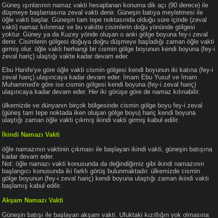
Güneş ışınlarının namaz vakti hesaplanan konuma dik açı (90 derece) ile
düşmeye başlamasına zeval vakti denir. Güneşin batıya meyletmesi ile
öğle vakti başlar. Güneşin tam tepe noktasında olduğu süre içinde (zeval
vakti) namaz kılınmaz ve bu vakitte cisimlerin doğu yönünde gölgesi
yoktur. Güney ya da Kuzey yönde oluşan o anki gölge boyuna fey-i zeval
denir. Cisimlerin gölgesi doğuya doğru düşmeye başladığı zaman öğle vakti
girmiş olur. öğle vakti herhangi bir cismin gölge boyunun kendi boyuna (fey-i
zeval hariç) ulaştığı vakte kadar devam eder.
Ebu Hanife'ye göre öğle vakti cismin gölgesi kendi boyunun iki katına (fey-i
zeval hariç) ulaşıncaya kadar devam eder. İmam Ebu Yusuf ve İmam
Muhammed'e göre ise cismin gölgesi kendi boyuna (fey-i zeval hariç)
ulaşıncaya kadar devam eder. Her iki görüşe göre de namaz kılınabilir.
ülkemizde ve dünyanın birçok bölgesinde cismin gölge boyu fey-i zeval
(güneş tam tepe noktada iken oluşan gölge boyu) hariç kendi boyuna
ulaştığı zaman öğle vakti çıkmış ikindi vakti girmiş kabul edilir.
İkindi Namazı Vakti
öğle namazının vaktinin çıkması ile başlayan ikindi vakti, güneşin batışına
kadar devam eder.
Not: öğle namazı vakti konusunda da değindiğimiz gibi ikindi namazının
başlangıcı konusunda iki farklı görüş bulunmaktadır. ülkemizde cismin
gölge boyunun (fey-i zeval hariç) kendi boyuna ulaştığı zaman ikindi vakti
başlamış kabul edilir.
Akşam Namazı Vakti
Güneşin batışı ile başlayan akşam vakti. Ufuktaki kızıllığın yok olmasına