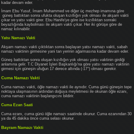
kadar devam eder.
İmam Ebu Yusuf, İmam Muhammed ve diğer üç mezhep imamına göre
güneş battıktan sonra ufukta oluşan kızıllığın yok olması ile akşam vakti
çıkar ve yatsı vakti girer. Ebu Hanife'ye göre ise kızıllıktan sonraki
beyazlığında kaybolması ile akşam vakti çıkar. Her iki görüşe göre de
namaz kılınabilir.
Yatsı Namazı Vakti
Akşam namazı vakti çıktıktan sonra başlayan yatsı namazı vakti, sabah
namazı vaktinin girmesine yani tan yerinin ağarmasına kadar devam eder.
Güneş battıktan sonra oluşan kızıllığın yok olması yatsı vaktinin girdiği
anlamına gelir. T.C Diyanet İşleri Başkanlığı'na göre yatsı namazı vaktinin
girmesi için güneşin ufuğun 17 derece altında (-17°) olması gerekir.
Cuma Namazı Vakti
Cuma namazı vakti, öğle namazı vakti ile aynıdır. Cuma günü güneşin tepe
noktaya ulaşmasının ardından doğuya meyletmesi ile okunan öğle ezanı,
cuma namazı vaktinin başlangıcını bildirir.
Cuma Ezan Saati
Cuma ezanı, cuma günü öğle namazı saatinde okunur. Cuma ezanından 30
ya da 45 dakika önce cuma selası okunur.
Bayram Namazı Vakti