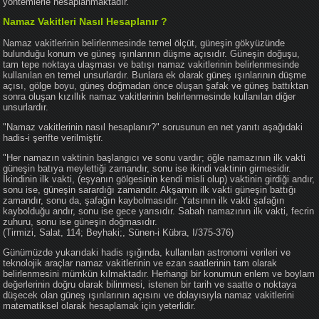
yöntemlerle hesaplanmaktadır.
Namaz Vakitleri Nasıl Hesaplanır ?
Namaz vakitlerinin belirlenmesinde temel ölçüt, güneşin gökyüzünde
bulunduğu konum ve güneş ışınlarının düşme açısıdır. Güneşin doğuşu,
tam tepe noktaya ulaşması ve batışı namaz vakitlerinin belirlenmesinde
kullanılan en temel unsurlardır. Bunlara ek olarak güneş ışınlarının düşme
açısı, gölge boyu, güneş doğmadan önce oluşan şafak ve güneş battıktan
sonra oluşan kızıllık namaz vakitlerinin belirlenmesinde kullanılan diğer
unsurlardır.
"Namaz vakitlerinin nasıl hesaplanır?" sorusunun en net yanıtı aşağıdaki
hadis-i şerifte verilmiştir.
"Her namazın vaktinin başlangıcı ve sonu vardır; öğle namazının ilk vakti
güneşin batıya meylettiği zamandır, sonu ise ikindi vaktinin girmesidir.
İkindinin ilk vakti, (eşyanın gölgesinin kendi misli olup) vaktinin girdiği andır,
sonu ise, güneşin sarardığı zamandır. Akşamın ilk vakti güneşin battığı
zamandır, sonu da, şafağın kaybolmasıdır. Yatsının ilk vakti şafağın
kaybolduğu andır, sonu ise gece yarısıdır. Sabah namazının ilk vakti, fecrin
zuhuru, sonu ise güneşin doğmasıdır.
(Tirmizi, Salat, 114; Beyhaki;, Sünen-i Kübra, I/375-376)
Günümüzde yukarıdaki hadis ışığında, kullanılan astronomi verileri ve
teknolojik araçlar namaz vakitlerinin ve ezan saatlerinin tam olarak
belirlenmesini mümkün kılmaktadır. Herhangi bir konumun enlem ve boylam
değerlerinin doğru olarak bilinmesi, istenen bir tarih ve saatte o noktaya
düşecek olan güneş ışınlarının açısını ve dolayısıyla namaz vakitlerini
matematiksel olarak hesaplamak için yeterlidir.