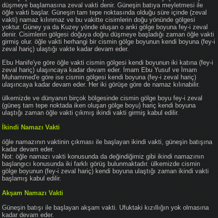
düşmeye başlamasına zeval vakti denir. Güneşin batıya meyletmesi ile
öğle vakti başlar. Güneşin tam tepe noktasında olduğu süre içinde (zeval
vakti) namaz kılınmaz ve bu vakitte cisimlerin doğu yönünde gölgesi
yoktur. Güney ya da Kuzey yönde oluşan o anki gölge boyuna fey-i zeval
denir. Cisimlerin gölgesi doğuya doğru düşmeye başladığı zaman öğle vakti
girmiş olur. öğle vakti herhangi bir cismin gölge boyunun kendi boyuna (fey-i
zeval hariç) ulaştığı vakte kadar devam eder.
Ebu Hanife'ye göre öğle vakti cismin gölgesi kendi boyunun iki katına (fey-i
zeval hariç) ulaşıncaya kadar devam eder. İmam Ebu Yusuf ve İmam
Muhammed'e göre ise cismin gölgesi kendi boyuna (fey-i zeval hariç)
ulaşıncaya kadar devam eder. Her iki görüşe göre de namaz kılınabilir.
ülkemizde ve dünyanın birçok bölgesinde cismin gölge boyu fey-i zeval
(güneş tam tepe noktada iken oluşan gölge boyu) hariç kendi boyuna
ulaştığı zaman öğle vakti çıkmış ikindi vakti girmiş kabul edilir.
İkindi Namazı Vakti
öğle namazının vaktinin çıkması ile başlayan ikindi vakti, güneşin batışına
kadar devam eder.
Not: öğle namazı vakti konusunda da değindiğimiz gibi ikindi namazının
başlangıcı konusunda iki farklı görüş bulunmaktadır. ülkemizde cismin
gölge boyunun (fey-i zeval hariç) kendi boyuna ulaştığı zaman ikindi vakti
başlamış kabul edilir.
Akşam Namazı Vakti
Güneşin batışı ile başlayan akşam vakti. Ufuktaki kızıllığın yok olmasına
kadar devam eder.