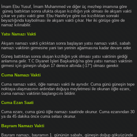
İmam Ebu Yusuf, İmam Muhammed ve diğer üç mezhep imamına göre
güneş battıktan sonra ufukta oluşan kızıllığın yok olması ile akşam vakti
çıkar ve yatsı vakti girer. Ebu Hanife'ye göre ise kızıllıktan sonraki
beyazlığında kaybolması ile akşam vakti çıkar. Her iki görüşe göre de
namaz kılınabilir.
Yatsı Namazı Vakti
Akşam namazı vakti çıktıktan sonra başlayan yatsı namazı vakti, sabah
namazı vaktinin girmesine yani tan yerinin ağarmasına kadar devam eder.
Güneş battıktan sonra oluşan kızıllığın yok olması yatsı vaktinin girdiği
anlamına gelir. T.C Diyanet İşleri Başkanlığı'na göre yatsı namazı vaktinin
girmesi için güneşin ufuğun 17 derece altında (-17°) olması gerekir.
Cuma Namazı Vakti
Cuma namazı vakti, öğle namazı vakti ile aynıdır. Cuma günü güneşin tepe
noktaya ulaşmasının ardından doğuya meyletmesi ile okunan öğle ezanı,
cuma namazı vaktinin başlangıcını bildirir.
Cuma Ezan Saati
Cuma ezanı, cuma günü öğle namazı saatinde okunur. Cuma ezanından 30
ya da 45 dakika önce cuma selası okunur.
Bayram Namazı Vakti
Bayram namazı, bayramın 1. gününün sabahı, güneşin doğup gökyüzünde