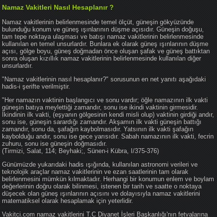
Namaz Vakitleri Nasıl Hesaplanır ?
Namaz vakitlerinin belirlenmesinde temel ölçüt, güneşin gökyüzünde
bulunduğu konum ve güneş ışınlarının düşme açısıdır. Güneşin doğuşu,
tam tepe noktaya ulaşması ve batışı namaz vakitlerinin belirlenmesinde
kullanılan en temel unsurlardır. Bunlara ek olarak güneş ışınlarının düşme
açısı, gölge boyu, güneş doğmadan önce oluşan şafak ve güneş battıktan
sonra oluşan kızıllık namaz vakitlerinin belirlenmesinde kullanılan diğer
unsurlardır.
"Namaz vakitlerinin nasıl hesaplanır?" sorusunun en net yanıtı aşağıdaki
hadis-i şerifte verilmiştir.
"Her namazın vaktinin başlangıcı ve sonu vardır; öğle namazının ilk vakti
güneşin batıya meylettiği zamandır, sonu ise ikindi vaktinin girmesidir.
İkindinin ilk vakti, (eşyanın gölgesinin kendi misli olup) vaktinin girdiği andır,
sonu ise, güneşin sarardığı zamandır. Akşamın ilk vakti güneşin battığı
zamandır, sonu da, şafağın kaybolmasıdır. Yatsının ilk vakti şafağın
kaybolduğu andır, sonu ise gece yarısıdır. Sabah namazının ilk vakti, fecrin
zuhuru, sonu ise güneşin doğmasıdır.
(Tirmizi, Salat, 114; Beyhaki;, Sünen-i Kübra, I/375-376)
Günümüzde yukarıdaki hadis ışığında, kullanılan astronomi verileri ve
teknolojik araçlar namaz vakitlerinin ve ezan saatlerinin tam olarak
belirlenmesini mümkün kılmaktadır. Herhangi bir konumun enlem ve boylam
değerlerinin doğru olarak bilinmesi, istenen bir tarih ve saatte o noktaya
düşecek olan güneş ışınlarının açısını ve dolayısıyla namaz vakitlerini
matematiksel olarak hesaplamak için yeterlidir.
Vakitci.com namaz vakitlerini T.C Diyanet İşleri Başkanlığı'nın fetvalarına