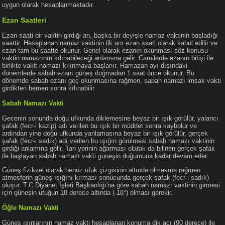
uygun olarak hesaplanmaktadır.
Ezan Saatleri
Ezan saati bir vaktin girdiği an, başka bir deyişle namaz vaktinin başladığı
saattir. Hesaplanan namaz vaktinin ilk anı ezan saati olarak kabul edilir ve
ezan tam bu saatte okunur. Genel olarak ezanın okunması söz konusu
vaktin namazının kılınabileceği anlamına gelir. Camilerde ezanın bitişi ile
birlikte vakit namazı kılınmaya başlanır. Ramazan ayı dışındaki
dönemlerde sabah ezanı güneş doğmadan 1 saat önce okunur. Bu
dönemde sabah ezanı geç okunmasına rağmen, sabah namazı imsak vakti
girdikten hemen sonra kılınabilir.
Sabah Namazı Vakti
Gecenin sonunda doğu ufkunda diklemesine beyaz bir ışık görülür, yalancı
şafak (fecr-i kazip) adı verilen bu ışık bir müddet sonra kaybolur ve
ardından yine doğu ufkunda yanlamasına beyaz bir ışık görülür, gerçek
şafak (fecr-i sadık) adı verilen bu ışığın görülmesi sabah namazı vaktinin
girdiği anlamına gelir. Tan yerinin ağarması olarak da bilinen gerçek şafak
ile başlayan sabah namazı vakti güneşin doğumuna kadar devam eder.
Güneş fiziksel olarak henüz ufuk çizgisinin altında olmasına rağmen
atmosferin güneş ışığını kırması sonucunda gerçek şafak (fecr-i sadık)
oluşur. T.C Diyanet İşleri Başkanlığı'na göre sabah namazı vaktinin girmesi
için güneşin ufuğun 18 derece altında (-18°) olması gerekir.
Öğle Namazı Vakti
Güneş ışınlarının namaz vakti hesaplanan konuma dik açı (90 derece) ile