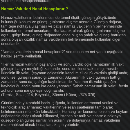
yöntemlerle hesaplanmaktadır.
Namaz Vakitleri Nasıl Hesaplanır ?
Namaz vakitlerinin belirlenmesinde temel ölçüt, güneşin gökyüzünde
bulunduğu konum ve güneş ışınlarının düşme açısıdır. Güneşin doğuşu,
tam tepe noktaya ulaşması ve batışı namaz vakitlerinin belirlenmesinde
kullanılan en temel unsurlardır. Bunlara ek olarak güneş ışınlarının düşme
açısı, gölge boyu, güneş doğmadan önce oluşan şafak ve güneş battıktan
sonra oluşan kızıllık namaz vakitlerinin belirlenmesinde kullanılan diğer
unsurlardır.
"Namaz vakitlerinin nasıl hesaplanır?" sorusunun en net yanıtı aşağıdaki
hadis-i şerifte verilmiştir.
"Her namazın vaktinin başlangıcı ve sonu vardır; öğle namazının ilk vakti
güneşin batıya meylettiği zamandır, sonu ise ikindi vaktinin girmesidir.
İkindinin ilk vakti, (eşyanın gölgesinin kendi misli olup) vaktinin girdiği andır,
sonu ise, güneşin sarardığı zamandır. Akşamın ilk vakti güneşin battığı
zamandır, sonu da, şafağın kaybolmasıdır. Yatsının ilk vakti şafağın
kaybolduğu andır, sonu ise gece yarısıdır. Sabah namazının ilk vakti, fecrin
zuhuru, sonu ise güneşin doğmasıdır.
(Tirmizi, Salat, 114; Beyhaki;, Sünen-i Kübra, I/375-376)
Günümüzde yukarıdaki hadis ışığında, kullanılan astronomi verileri ve
teknolojik araçlar namaz vakitlerinin ve ezan saatlerinin tam olarak
belirlenmesini mümkün kılmaktadır. Herhangi bir konumun enlem ve boylam
değerlerinin doğru olarak bilinmesi, istenen bir tarih ve saatte o noktaya
düşecek olan güneş ışınlarının açısını ve dolayısıyla namaz vakitlerini
matematiksel olarak hesaplamak için yeterlidir.