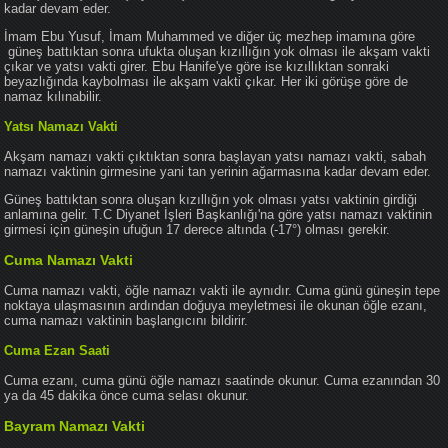
kadar devam eder.
İmam Ebu Yusuf, İmam Muhammed ve diğer üç mezhep imamına göre
güneş battıktan sonra ufukta oluşan kızıllığın yok olması ile akşam vakti
çıkar ve yatsı vakti girer. Ebu Hanife'ye göre ise kızıllıktan sonraki
beyazlığında kaybolması ile akşam vakti çıkar. Her iki görüşe göre de
namaz kılınabilir.
Yatsı Namazı Vakti
Akşam namazı vakti çıktıktan sonra başlayan yatsı namazı vakti, sabah
namazı vaktinin girmesine yani tan yerinin ağarmasına kadar devam eder.
Güneş battıktan sonra oluşan kızıllığın yok olması yatsı vaktinin girdiği
anlamına gelir. T.C Diyanet İşleri Başkanlığı'na göre yatsı namazı vaktinin
girmesi için güneşin ufuğun 17 derece altında (-17°) olması gerekir.
Cuma Namazı Vakti
Cuma namazı vakti, öğle namazı vakti ile aynıdır. Cuma günü güneşin tepe
noktaya ulaşmasının ardından doğuya meyletmesi ile okunan öğle ezanı,
cuma namazı vaktinin başlangıcını bildirir.
Cuma Ezan Saati
Cuma ezanı, cuma günü öğle namazı saatinde okunur. Cuma ezanından 30
ya da 45 dakika önce cuma selası okunur.
Bayram Namazı Vakti