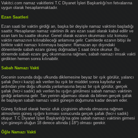
Vakitci.com namaz vakitlerini T.C Diyanet İşleri Başkanlığı'nın fetvalarına
uygun olarak hesaplanmaktadır.
Ezan Saatleri
Ezan saati bir vaktin girdiği an, başka bir deyişle namaz vaktinin başladığı
saattir. Hesaplanan namaz vaktinin ilk anı ezan saati olarak kabul edilir ve
ezan tam bu saatte okunur. Genel olarak ezanın okunması söz konusu
vaktin namazının kılınabileceği anlamına gelir. Camilerde ezanın bitişi ile
birlikte vakit namazı kılınmaya başlanır. Ramazan ayı dışındaki
dönemlerde sabah ezanı güneş doğmadan 1 saat önce okunur. Bu
dönemde sabah ezanı geç okunmasına rağmen, sabah namazı imsak vakti
girdikten hemen sonra kılınabilir.
Sabah Namazı Vakti
Gecenin sonunda doğu ufkunda diklemesine beyaz bir ışık görülür, yalancı
şafak (fecr-i kazip) adı verilen bu ışık bir müddet sonra kaybolur ve
ardından yine doğu ufkunda yanlamasına beyaz bir ışık görülür, gerçek
şafak (fecr-i sadık) adı verilen bu ışığın görülmesi sabah namazı vaktinin
girdiği anlamına gelir. Tan yerinin ağarması olarak da bilinen gerçek şafak
ile başlayan sabah namazı vakti güneşin doğumuna kadar devam eder.
Güneş fiziksel olarak henüz ufuk çizgisinin altında olmasına rağmen
atmosferin güneş ışığını kırması sonucunda gerçek şafak (fecr-i sadık)
oluşur. T.C Diyanet İşleri Başkanlığı'na göre sabah namazı vaktinin girmesi
için güneşin ufuğun 18 derece altında (-18°) olması gerekir.
Öğle Namazı Vakti