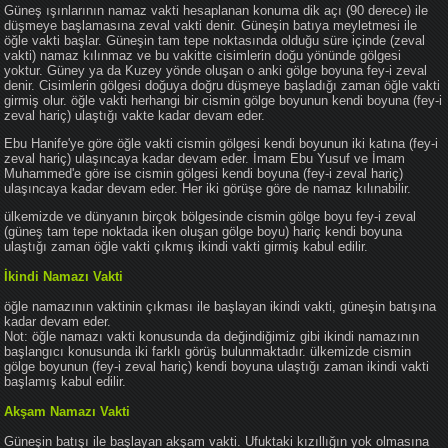
Güneş ışınlarının namaz vakti hesaplanan konuma dik açı (90 derece) ile
düşmeye başlamasına zeval vakti denir. Güneşin batıya meyletmesi ile
öğle vakti başlar. Güneşin tam tepe noktasında olduğu süre içinde (zeval
vakti) namaz kılınmaz ve bu vakitte cisimlerin doğu yönünde gölgesi
yoktur. Güney ya da Kuzey yönde oluşan o anki gölge boyuna fey-i zeval
denir. Cisimlerin gölgesi doğuya doğru düşmeye başladığı zaman öğle vakti
girmiş olur. öğle vakti herhangi bir cismin gölge boyunun kendi boyuna (fey-i
zeval hariç) ulaştığı vakte kadar devam eder.
Ebu Hanife'ye göre öğle vakti cismin gölgesi kendi boyunun iki katına (fey-i
zeval hariç) ulaşıncaya kadar devam eder. İmam Ebu Yusuf ve İmam
Muhammed'e göre ise cismin gölgesi kendi boyuna (fey-i zeval hariç)
ulaşıncaya kadar devam eder. Her iki görüşe göre de namaz kılınabilir.
ülkemizde ve dünyanın birçok bölgesinde cismin gölge boyu fey-i zeval
(güneş tam tepe noktada iken oluşan gölge boyu) hariç kendi boyuna
ulaştığı zaman öğle vakti çıkmış ikindi vakti girmiş kabul edilir.
İkindi Namazı Vakti
öğle namazının vaktinin çıkması ile başlayan ikindi vakti, güneşin batışına
kadar devam eder.
Not: öğle namazı vakti konusunda da değindiğimiz gibi ikindi namazının
başlangıcı konusunda iki farklı görüş bulunmaktadır. ülkemizde cismin
gölge boyunun (fey-i zeval hariç) kendi boyuna ulaştığı zaman ikindi vakti
başlamış kabul edilir.
Akşam Namazı Vakti
Güneşin batışı ile başlayan akşam vakti. Ufuktaki kızıllığın yok olmasına