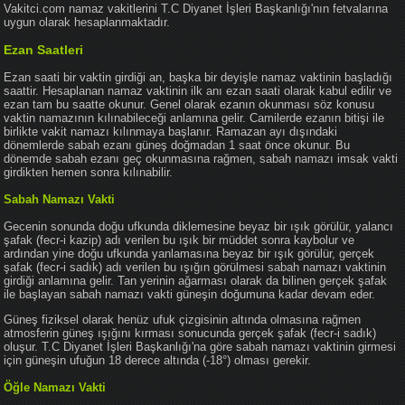
Vakitci.com namaz vakitlerini T.C Diyanet İşleri Başkanlığı'nın fetvalarına
uygun olarak hesaplanmaktadır.
Ezan Saatleri
Ezan saati bir vaktin girdiği an, başka bir deyişle namaz vaktinin başladığı
saattir. Hesaplanan namaz vaktinin ilk anı ezan saati olarak kabul edilir ve
ezan tam bu saatte okunur. Genel olarak ezanın okunması söz konusu
vaktin namazının kılınabileceği anlamına gelir. Camilerde ezanın bitişi ile
birlikte vakit namazı kılınmaya başlanır. Ramazan ayı dışındaki
dönemlerde sabah ezanı güneş doğmadan 1 saat önce okunur. Bu
dönemde sabah ezanı geç okunmasına rağmen, sabah namazı imsak vakti
girdikten hemen sonra kılınabilir.
Sabah Namazı Vakti
Gecenin sonunda doğu ufkunda diklemesine beyaz bir ışık görülür, yalancı
şafak (fecr-i kazip) adı verilen bu ışık bir müddet sonra kaybolur ve
ardından yine doğu ufkunda yanlamasına beyaz bir ışık görülür, gerçek
şafak (fecr-i sadık) adı verilen bu ışığın görülmesi sabah namazı vaktinin
girdiği anlamına gelir. Tan yerinin ağarması olarak da bilinen gerçek şafak
ile başlayan sabah namazı vakti güneşin doğumuna kadar devam eder.
Güneş fiziksel olarak henüz ufuk çizgisinin altında olmasına rağmen
atmosferin güneş ışığını kırması sonucunda gerçek şafak (fecr-i sadık)
oluşur. T.C Diyanet İşleri Başkanlığı'na göre sabah namazı vaktinin girmesi
için güneşin ufuğun 18 derece altında (-18°) olması gerekir.
Öğle Namazı Vakti