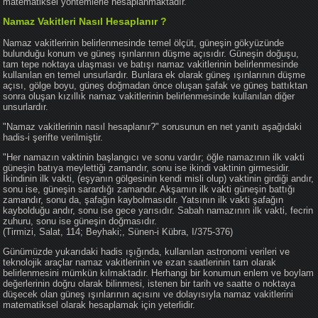
matematiksel yöntemlerle hesaplanmaktadır.
Namaz Vakitleri Nasıl Hesaplanır ?
Namaz vakitlerinin belirlenmesinde temel ölçüt, güneşin gökyüzünde
bulunduğu konum ve güneş ışınlarının düşme açısıdır. Güneşin doğuşu,
tam tepe noktaya ulaşması ve batışı namaz vakitlerinin belirlenmesinde
kullanılan en temel unsurlardır. Bunlara ek olarak güneş ışınlarının düşme
açısı, gölge boyu, güneş doğmadan önce oluşan şafak ve güneş battıktan
sonra oluşan kızıllık namaz vakitlerinin belirlenmesinde kullanılan diğer
unsurlardır.
"Namaz vakitlerinin nasıl hesaplanır?" sorusunun en net yanıtı aşağıdaki
hadis-i şerifte verilmiştir.
"Her namazın vaktinin başlangıcı ve sonu vardır; öğle namazının ilk vakti
güneşin batıya meylettiği zamandır, sonu ise ikindi vaktinin girmesidir.
İkindinin ilk vakti, (eşyanın gölgesinin kendi misli olup) vaktinin girdiği andır,
sonu ise, güneşin sarardığı zamandır. Akşamın ilk vakti güneşin battığı
zamandır, sonu da, şafağın kaybolmasıdır. Yatsının ilk vakti şafağın
kaybolduğu andır, sonu ise gece yarısıdır. Sabah namazının ilk vakti, fecrin
zuhuru, sonu ise güneşin doğmasıdır.
(Tirmizi, Salat, 114; Beyhaki;, Sünen-i Kübra, I/375-376)
Günümüzde yukarıdaki hadis ışığında, kullanılan astronomi verileri ve
teknolojik araçlar namaz vakitlerinin ve ezan saatlerinin tam olarak
belirlenmesini mümkün kılmaktadır. Herhangi bir konumun enlem ve boylam
değerlerinin doğru olarak bilinmesi, istenen bir tarih ve saatte o noktaya
düşecek olan güneş ışınlarının açısını ve dolayısıyla namaz vakitlerini
matematiksel olarak hesaplamak için yeterlidir.