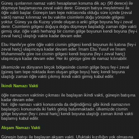
Güneş ışınlarının namaz vakti hesaplanan konuma dik açı (90 derece) ile
düşmeye başlamasına zeval vakti denir. Güneşin batıya meyletmesi ile
öğle vakti başlar. Güneşin tam tepe noktasında olduğu süre içinde (zeval
vakti) namaz kılınmaz ve bu vakitte cisimlerin doğu yönünde gölgesi
yoktur. Güney ya da Kuzey yönde oluşan o anki gölge boyuna fey-i zeval
denir. Cisimlerin gölgesi doğuya doğru düşmeye başladığı zaman öğle vakti
girmiş olur. öğle vakti herhangi bir cismin gölge boyunun kendi boyuna (fey-i
zeval hariç) ulaştığı vakte kadar devam eder.
Ebu Hanife'ye göre öğle vakti cismin gölgesi kendi boyunun iki katına (fey-i
zeval hariç) ulaşıncaya kadar devam eder. İmam Ebu Yusuf ve İmam
Muhammed'e göre ise cismin gölgesi kendi boyuna (fey-i zeval hariç)
ulaşıncaya kadar devam eder. Her iki görüşe göre de namaz kılınabilir.
ülkemizde ve dünyanın birçok bölgesinde cismin gölge boyu fey-i zeval
(güneş tam tepe noktada iken oluşan gölge boyu) hariç kendi boyuna
ulaştığı zaman öğle vakti çıkmış ikindi vakti girmiş kabul edilir.
İkindi Namazı Vakti
öğle namazının vaktinin çıkması ile başlayan ikindi vakti, güneşin batışına
kadar devam eder.
Not: öğle namazı vakti konusunda da değindiğimiz gibi ikindi namazının
başlangıcı konusunda iki farklı görüş bulunmaktadır. ülkemizde cismin
gölge boyunun (fey-i zeval hariç) kendi boyuna ulaştığı zaman ikindi vakti
başlamış kabul edilir.
Akşam Namazı Vakti
Güneşin batışı ile başlayan akşam vakti. Ufuktaki kızıllığın yok olmasına