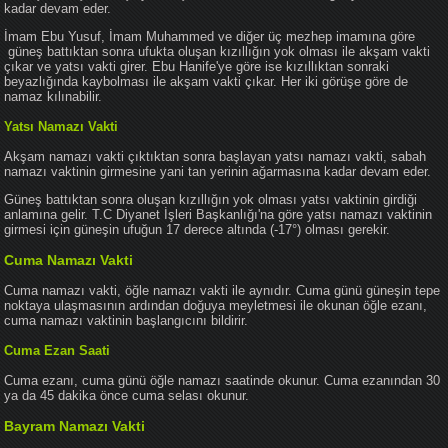
kadar devam eder.
İmam Ebu Yusuf, İmam Muhammed ve diğer üç mezhep imamına göre
güneş battıktan sonra ufukta oluşan kızıllığın yok olması ile akşam vakti
çıkar ve yatsı vakti girer. Ebu Hanife'ye göre ise kızıllıktan sonraki
beyazlığında kaybolması ile akşam vakti çıkar. Her iki görüşe göre de
namaz kılınabilir.
Yatsı Namazı Vakti
Akşam namazı vakti çıktıktan sonra başlayan yatsı namazı vakti, sabah
namazı vaktinin girmesine yani tan yerinin ağarmasına kadar devam eder.
Güneş battıktan sonra oluşan kızıllığın yok olması yatsı vaktinin girdiği
anlamına gelir. T.C Diyanet İşleri Başkanlığı'na göre yatsı namazı vaktinin
girmesi için güneşin ufuğun 17 derece altında (-17°) olması gerekir.
Cuma Namazı Vakti
Cuma namazı vakti, öğle namazı vakti ile aynıdır. Cuma günü güneşin tepe
noktaya ulaşmasının ardından doğuya meyletmesi ile okunan öğle ezanı,
cuma namazı vaktinin başlangıcını bildirir.
Cuma Ezan Saati
Cuma ezanı, cuma günü öğle namazı saatinde okunur. Cuma ezanından 30
ya da 45 dakika önce cuma selası okunur.
Bayram Namazı Vakti