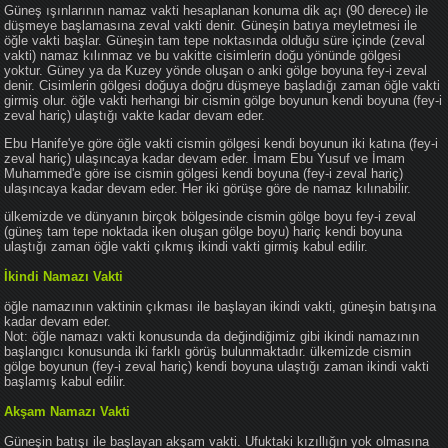
Güneş ışınlarının namaz vakti hesaplanan konuma dik açı (90 derece) ile
düşmeye başlamasına zeval vakti denir. Güneşin batıya meyletmesi ile
öğle vakti başlar. Güneşin tam tepe noktasında olduğu süre içinde (zeval
vakti) namaz kılınmaz ve bu vakitte cisimlerin doğu yönünde gölgesi
yoktur. Güney ya da Kuzey yönde oluşan o anki gölge boyuna fey-i zeval
denir. Cisimlerin gölgesi doğuya doğru düşmeye başladığı zaman öğle vakti
girmiş olur. öğle vakti herhangi bir cismin gölge boyunun kendi boyuna (fey-i
zeval hariç) ulaştığı vakte kadar devam eder.
Ebu Hanife'ye göre öğle vakti cismin gölgesi kendi boyunun iki katına (fey-i
zeval hariç) ulaşıncaya kadar devam eder. İmam Ebu Yusuf ve İmam
Muhammed'e göre ise cismin gölgesi kendi boyuna (fey-i zeval hariç)
ulaşıncaya kadar devam eder. Her iki görüşe göre de namaz kılınabilir.
ülkemizde ve dünyanın birçok bölgesinde cismin gölge boyu fey-i zeval
(güneş tam tepe noktada iken oluşan gölge boyu) hariç kendi boyuna
ulaştığı zaman öğle vakti çıkmış ikindi vakti girmiş kabul edilir.
İkindi Namazı Vakti
öğle namazının vaktinin çıkması ile başlayan ikindi vakti, güneşin batışına
kadar devam eder.
Not: öğle namazı vakti konusunda da değindiğimiz gibi ikindi namazının
başlangıcı konusunda iki farklı görüş bulunmaktadır. ülkemizde cismin
gölge boyunun (fey-i zeval hariç) kendi boyuna ulaştığı zaman ikindi vakti
başlamış kabul edilir.
Akşam Namazı Vakti
Güneşin batışı ile başlayan akşam vakti. Ufuktaki kızıllığın yok olmasına