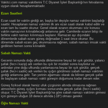
Vakitci.com namaz vakitlerini T.C Diyanet İşleri Başkanlığı'nın fetvalarına
uygun olarak hesaplanmaktadır.
Ezan Saatleri
Ezan saati bir vaktin girdiği an, başka bir deyişle namaz vaktinin başladığı
saattir. Hesaplanan namaz vaktinin ilk anı ezan saati olarak kabul edilir ve
ezan tam bu saatte okunur. Genel olarak ezanın okunması söz konusu
vaktin namazının kılınabileceği anlamına gelir. Camilerde ezanın bitişi ile
birlikte vakit namazı kılınmaya başlanır. Ramazan ayı dışındaki
dönemlerde sabah ezanı güneş doğmadan 1 saat önce okunur. Bu
dönemde sabah ezanı geç okunmasına rağmen, sabah namazı imsak vakti
girdikten hemen sonra kılınabilir.
Sabah Namazı Vakti
Gecenin sonunda doğu ufkunda diklemesine beyaz bir ışık görülür, yalancı
şafak (fecr-i kazip) adı verilen bu ışık bir müddet sonra kaybolur ve
ardından yine doğu ufkunda yanlamasına beyaz bir ışık görülür, gerçek
şafak (fecr-i sadık) adı verilen bu ışığın görülmesi sabah namazı vaktinin
girdiği anlamına gelir. Tan yerinin ağarması olarak da bilinen gerçek şafak
ile başlayan sabah namazı vakti güneşin doğumuna kadar devam eder.
Güneş fiziksel olarak henüz ufuk çizgisinin altında olmasına rağmen
atmosferin güneş ışığını kırması sonucunda gerçek şafak (fecr-i sadık)
oluşur. T.C Diyanet İşleri Başkanlığı'na göre sabah namazı vaktinin girmesi
için güneşin ufuğun 18 derece altında (-18°) olması gerekir.
Öğle Namazı Vakti