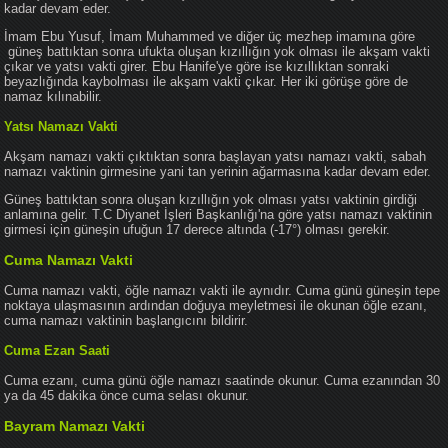
kadar devam eder.
İmam Ebu Yusuf, İmam Muhammed ve diğer üç mezhep imamına göre
güneş battıktan sonra ufukta oluşan kızıllığın yok olması ile akşam vakti
çıkar ve yatsı vakti girer. Ebu Hanife'ye göre ise kızıllıktan sonraki
beyazlığında kaybolması ile akşam vakti çıkar. Her iki görüşe göre de
namaz kılınabilir.
Yatsı Namazı Vakti
Akşam namazı vakti çıktıktan sonra başlayan yatsı namazı vakti, sabah
namazı vaktinin girmesine yani tan yerinin ağarmasına kadar devam eder.
Güneş battıktan sonra oluşan kızıllığın yok olması yatsı vaktinin girdiği
anlamına gelir. T.C Diyanet İşleri Başkanlığı'na göre yatsı namazı vaktinin
girmesi için güneşin ufuğun 17 derece altında (-17°) olması gerekir.
Cuma Namazı Vakti
Cuma namazı vakti, öğle namazı vakti ile aynıdır. Cuma günü güneşin tepe
noktaya ulaşmasının ardından doğuya meyletmesi ile okunan öğle ezanı,
cuma namazı vaktinin başlangıcını bildirir.
Cuma Ezan Saati
Cuma ezanı, cuma günü öğle namazı saatinde okunur. Cuma ezanından 30
ya da 45 dakika önce cuma selası okunur.
Bayram Namazı Vakti