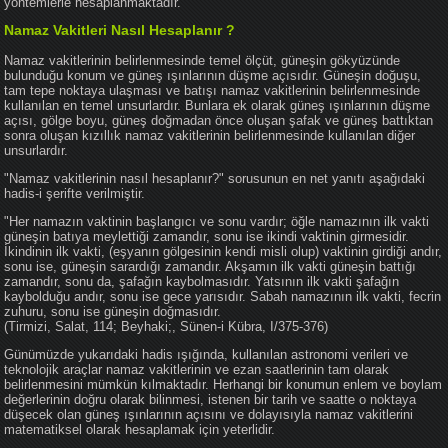
yöntemlerle hesaplanmaktadır.
Namaz Vakitleri Nasıl Hesaplanır ?
Namaz vakitlerinin belirlenmesinde temel ölçüt, güneşin gökyüzünde
bulunduğu konum ve güneş ışınlarının düşme açısıdır. Güneşin doğuşu,
tam tepe noktaya ulaşması ve batışı namaz vakitlerinin belirlenmesinde
kullanılan en temel unsurlardır. Bunlara ek olarak güneş ışınlarının düşme
açısı, gölge boyu, güneş doğmadan önce oluşan şafak ve güneş battıktan
sonra oluşan kızıllık namaz vakitlerinin belirlenmesinde kullanılan diğer
unsurlardır.
"Namaz vakitlerinin nasıl hesaplanır?" sorusunun en net yanıtı aşağıdaki
hadis-i şerifte verilmiştir.
"Her namazın vaktinin başlangıcı ve sonu vardır; öğle namazının ilk vakti
güneşin batıya meylettiği zamandır, sonu ise ikindi vaktinin girmesidir.
İkindinin ilk vakti, (eşyanın gölgesinin kendi misli olup) vaktinin girdiği andır,
sonu ise, güneşin sarardığı zamandır. Akşamın ilk vakti güneşin battığı
zamandır, sonu da, şafağın kaybolmasıdır. Yatsının ilk vakti şafağın
kaybolduğu andır, sonu ise gece yarısıdır. Sabah namazının ilk vakti, fecrin
zuhuru, sonu ise güneşin doğmasıdır.
(Tirmizi, Salat, 114; Beyhaki;, Sünen-i Kübra, I/375-376)
Günümüzde yukarıdaki hadis ışığında, kullanılan astronomi verileri ve
teknolojik araçlar namaz vakitlerinin ve ezan saatlerinin tam olarak
belirlenmesini mümkün kılmaktadır. Herhangi bir konumun enlem ve boylam
değerlerinin doğru olarak bilinmesi, istenen bir tarih ve saatte o noktaya
düşecek olan güneş ışınlarının açısını ve dolayısıyla namaz vakitlerini
matematiksel olarak hesaplamak için yeterlidir.